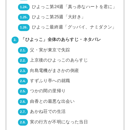
ひよっこ第24週「真っ赤なハートを君に」
1.24.
ひよっこ第25週「大好き」
1.25.
ひよっこ最終週「グッバイ、ナミダクン」
1.26.
「ひよっこ」全体のあらすじ・ネタバレ
2.
父・実が東京で失踪
2.1.
上京後のひよっこのあらすじ
2.2.
向島電機がまさかの倒産
2.3.
すずふり亭への就職
2.4.
つかの間の里帰り
2.5.
由香との最悪な出会い
2.6.
あかね荘での生活
2.7.
実の行方が不明になった当日
2.8.