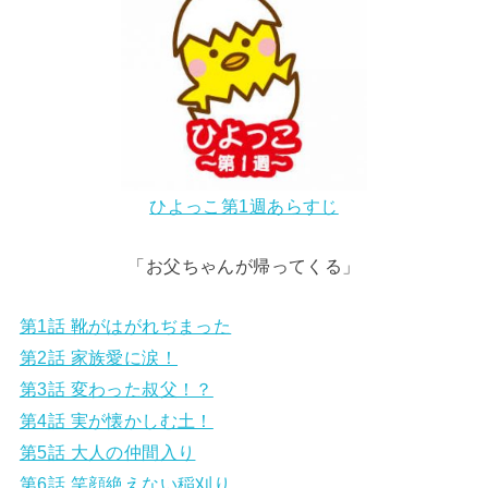
ひよっこ第1週あらすじ
「お父ちゃんが帰ってくる」
第1話 靴がはがれぢまった
第2話 家族愛に涙！
第3話 変わった叔父！？
第4話 実が懐かしむ土！
第5話 大人の仲間入り
第6話 笑顔絶えない稲刈り