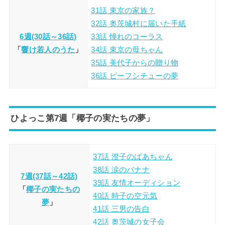
31話 東京の家族？
32話 奥茨城村に届いた手紙
6週(30話～36話)
33話 憧れのコーラス
「
響け若人のうた
」
34話 東京の母ちゃん
35話 美代子からの贈り物
36話 ビーフシチューの夢
ひよっこ第7週「椰子の実たちの夢」
37話 澄子のばあちゃん
38話 涙のバナナ
7週(37話～42話)
39話 友情オーディション
「
椰子の実たちの
40話 時子の空元気
夢
」
41話 三男の告白
42話 奥茨城の女子会