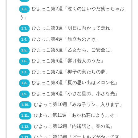
ひよっこ第2週「泣くのはいやだ笑っちゃお
1.2.
う」
ひよっこ第3週「明日に向かって走れ」
1.3.
ひよっこ第4週「旅立ちのとき」
1.4.
ひよっこ第5週「乙女たち、ご安全に」
1.5.
ひよっこ第6週「響け若人のうた」
1.6.
ひよっこ第7週「椰子の実たちの夢」
1.7.
ひよっこ第8週「夏の思い出はメロン色」
1.8.
ひよっこ第9週「小さな星の、小さな光」
1.9.
ひよっこ第10週「みね子ワン、入ります」
1.10.
ひよっこ第11週「あかね荘にようこそ」
1.11.
ひよっこ第12週「内緒話と、春の風」
1.12.
ひよっこ第13週「ビートルズがやって来
1.13.