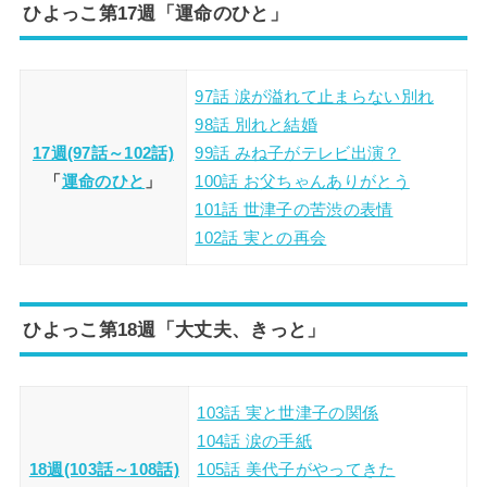
ひよっこ第17週「運命のひと」
97話 涙が溢れて止まらない別れ
98話 別れと結婚
17週(97話～102話)
99話 みね子がテレビ出演？
「
運命のひと
」
100話 お父ちゃんありがとう
101話 世津子の苦渋の表情
102話 実との再会
ひよっこ第18週「大丈夫、きっと」
103話 実と世津子の関係
104話 涙の手紙
18週(103話～108話)
105話 美代子がやってきた