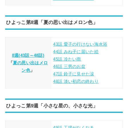
ひよっこ第8週「夏の思い出はメロン色」
43話 愛子の行けない海水浴
44話 みね子に届いた絵
8週(43話～48話)
45話 冷たい雨
「
夏の思い出はメロ
46話 三男のお盆
ン色
」
47話 鈴子に見せた涙
48話 淡い初恋の終わり
ひよっこ第9週「小さな星の、小さな光」
49話 工場がなくなる