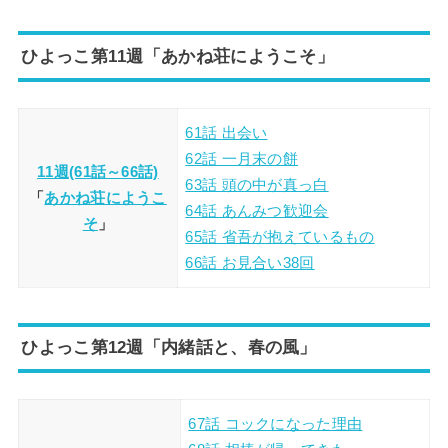
ひよっこ第11週「あかね荘にようこそ」
61話 出会い
62話 一月末の餅
11週(61話～66話)
63話 頭の中が真っ白
「
あかね荘にようこ
64話 あんみつ歓迎会
そ
」
65話 省吾が抱えているもの
66話 お見合い38回
ひよっこ第12週「内緒話と、春の風」
67話 コックになった理由