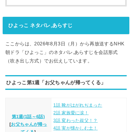
ひよっこ ネタバレ,あらすじ
ここからは、2026年8月3日（月）から再放送するNHK
朝ドラ「ひよっこ」のネタバレ,あらすじを会話形式
（吹き出し方式）でお伝えしています。
ひよっこ第1週「お父ちゃんが帰ってくる」
1話 靴がはがれぢまった
2話 家族愛に涙！
第1週(1話～6話)
3話 変わった叔父！？
[
お父ちゃんが帰っ
4話 実が懐かしむ土！
てくる
]