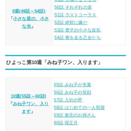
50話 それぞれの道
9週(49話～54話)
51話 ラストコーラス
「
小さな星の、小さ
52話 絶対に嫌だ
な光
」
53話 豊子の小さな反乱
54話 寮を去る乙女たち
ひよっこ第10週「みね子ワン、入ります」
55話 みね子が失業
56話 みね子の笑顔
10週(55話～60話)
57話 入社の壁
「
みね子ワン、入り
58話 はじめての一人部屋
ます
」
59話 東京のお姉さん
60話 寝正月