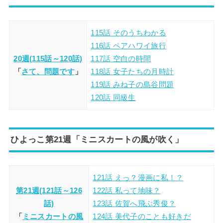
115話 そのうちわかる
116話 ペアハワイ旅行
20週(115話～120話)
117話 空白の時間
「
さて、問題です
」
118話 女子たちの月時計
119話 みね子の島谷問題
120話 同級生
ひよっこ第21週「ミニスカートの風が吹く」
121話 えっ？漫画に私！？
第21週(121話～126
122話 私って地味？
話)
123話 佐賀へ飛ぶ秀俊？
「
ミニスカートの風
124話 美代子のことも好きだ