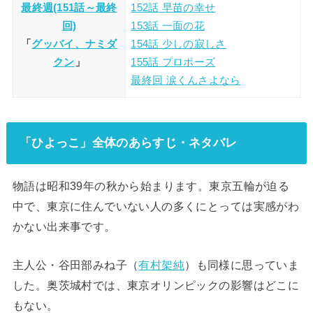
最終週(151話～最終
152話 早苗の幸せ
回)
153話 一面の花
「
グッバイ、ナミダ
154話 少しの寂しさ
クン
」
155話 プロポーズ
最終回 涙くんさよなら
「ひよっこ」全体のあらすじ・ネタバレ
物語は昭和39年の秋から始まります。東京五輪が迫る
中で、東京に住んでいない人の多くにとっては実感がわ
かない出来事です。
主人公・谷田部みね子（
有村架純
）も同様に思っていま
した。奥茨城村では、東京オリンピックの影響はどこに
もない。