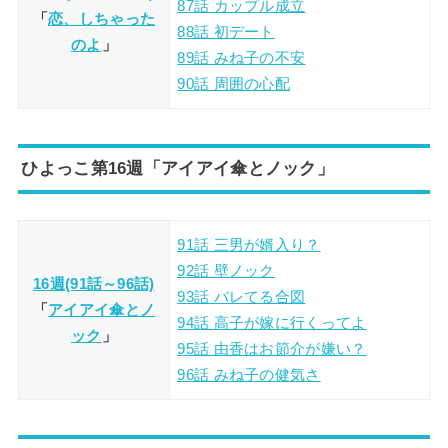
87話 カップル成立
「
恋、しちゃった
88話 初デート
のよ
」
89話 みね子の不安
90話 周囲の心配
ひよっこ第16週「アイアイ傘とノック」
91話 三男が婿入り？
92話 壁ノック
16週(91話～96話)
93話 バレてる合図
「
アイアイ傘とノ
94話 高子が嫁に行くってよ
ック
」
95話 由香はお節介が嫌い？
96話 みね子の健気さ