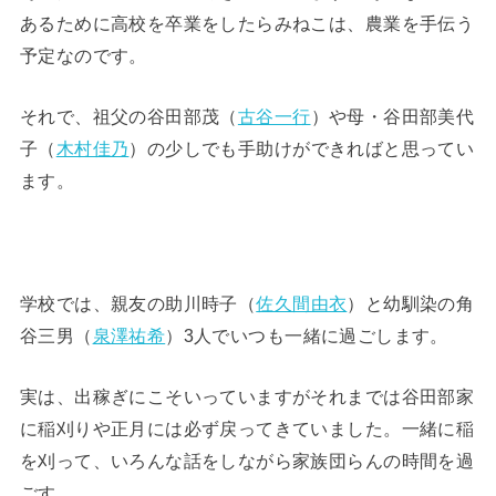
あるために高校を卒業をしたらみねこは、農業を手伝う
予定なのです。
それで、祖父の谷田部茂（
古谷一行
）や母・谷田部美代
子（
木村佳乃
）の少しでも手助けができればと思ってい
ます。
学校では、親友の助川時子（
佐久間由衣
）と幼馴染の角
谷三男（
泉澤祐希
）3人でいつも一緒に過ごします。
実は、出稼ぎにこそいっていますがそれまでは谷田部家
に稲刈りや正月には必ず戻ってきていました。一緒に稲
を刈って、いろんな話をしながら家族団らんの時間を過
ごす。