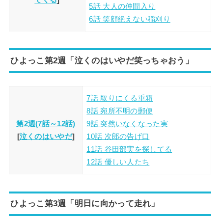
5話 大人の仲間入り
6話 笑顔絶えない稲刈り
ひよっこ第2週「泣くのはいやだ笑っちゃおう」
7話 取りにくる重箱
8話 宛所不明の郵便
第2週(7話～12話)
9話 突然いなくなった実
[
泣くのはいやだ
]
10話 次郎の告げ口
11話 谷田部実を探してる
12話 優しい人たち
ひよっこ第3週「明日に向かって走れ」