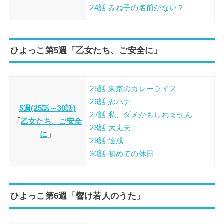
24話 みね子の名前がない？
ひよっこ第5週「乙女たち、ご安全に」
25話 東京のカレーライス
26話 恋バナ
5週(25話～30話)
27話 私、ダメかもしれません
「
乙女たち、ご安全
28話 大丈夫
に
」
29話 達成
30話 初めての休日
ひよっこ第6週「響け若人のうた」