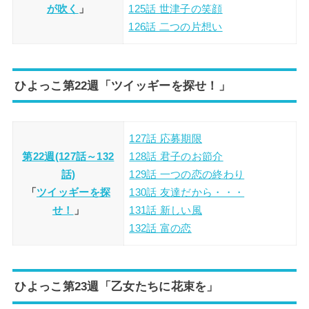
が吹く
」
125話 世津子の笑顔
126話 二つの片想い
ひよっこ第22週「ツイッギーを探せ！」
127話 応募期限
第22週(127話～132
128話 君子のお節介
話)
129話 一つの恋の終わり
「
ツイッギーを探
130話 友達だから・・・
せ！
」
131話 新しい風
132話 富の恋
ひよっこ第23週「乙女たちに花束を」