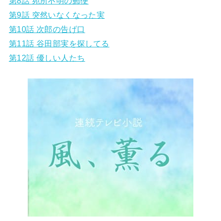
第8話 宛所不明の郵便
第9話 突然いなくなった実
第10話 次郎の告げ口
第11話 谷田部実を探してる
第12話 優しい人たち