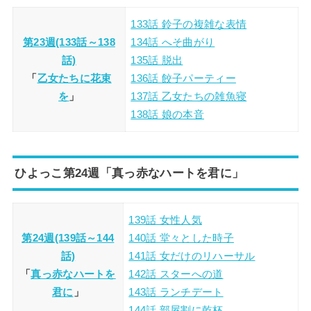
133話 鈴子の複雑な表情
第23週(133話～138
134話 へそ曲がり
話)
135話 脱出
「
乙女たちに花束
136話 餃子パーティー
を
」
137話 乙女たちの雑魚寝
138話 娘の本音
ひよっこ第24週「真っ赤なハートを君に」
139話 女性人気
第24週(139話～144
140話 堂々とした時子
話)
141話 女だけのリハーサル
「
真っ赤なハートを
142話 スターへの道
君に
」
143話 ランチデート
144話 部屋割に乾杯