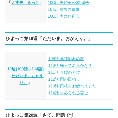
「
大丈夫、きっと
」
106話 美代子VS世津子
107話 家族の食事
108話 実の歓迎会
ひよっこ第19週「ただいま。おかえり。」
109話 奥茨城村の友
110話 帰ってみっかな？
19週(109話～114話)
111話 喜びの号泣
「
ただいま。おかえ
112話 雨の田植え
り。
」
113話 田植えお疲れました
114話 求められる喜び
ひよっこ第20週「さて、問題です」