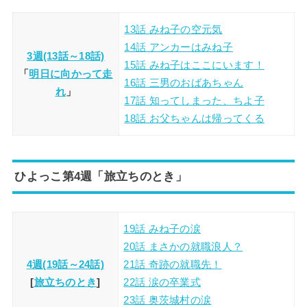
13話 みね子の空元気
14話 アンカーはみね子
3週(13話～18話)
15話 みね子はここにいます！
「
明日に向かって走
16話 三男のおばあちゃん
れ
」
17話 知ってしまった、ちよ子
18話 お父ちゃんは帰ってくる
ひよっこ第4週「旅立ちのとき」
19話 みね子の涙
20話 まさかの就職浪人？
4週(19話～24話)
21話 奇跡の就職先！
[
旅立ちのとき
]
22話 涙の卒業式
23話 奥茨城村の涙