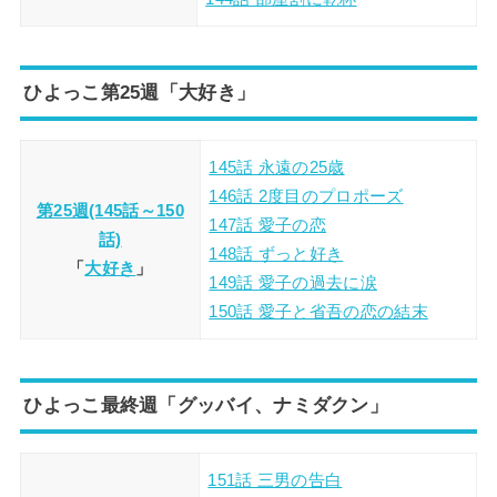
ひよっこ第25週「大好き」
145話 永遠の25歳
146話 2度目のプロポーズ
第25週(145話～150
147話 愛子の恋
話)
148話 ずっと好き
「
大好き
」
149話 愛子の過去に涙
150話 愛子と省吾の恋の結末
ひよっこ最終週「グッバイ、ナミダクン」
151話 三男の告白