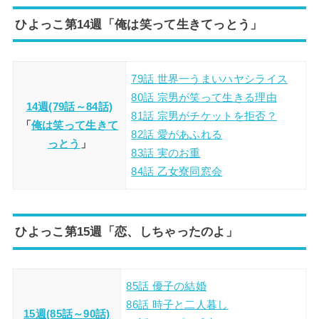
ひよっこ第14週「俺は笑って生きてっとう」
79話 世界一うまいハヤシライス
80話 宗男が笑って生きる理由
14週(79話～84話)
81話 宗男がチケットを拒否？
「
俺は笑って生きて
82話 愛があふれる
っとう
」
83話 実のお重
84話 乙女寮同窓会
ひよっこ第15週「恋、しちゃったのよ」
85話 優子の結婚
86話 時子と二人暮し
15週(85話～90話)