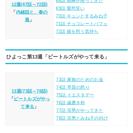
68話 相棒が帰ってきた
12週(67話～72話)
69話 愛想笑い
「
内緒話と、春の
70話 キュンとするみね子
風
」
71話 チョコレートパフェ
72話 娘を想う気持ち
ひよっこ第13週「ビートルズがやって来る」
73話 家族のためのお金
74話 早苗の怒り
13週(73話～78話)
75話 イエスタデー
「
ビートルズがやっ
76話 歯磨き粉
て来る
」
77話 宗男がやってきた
78話 宗男とみね子の叫び