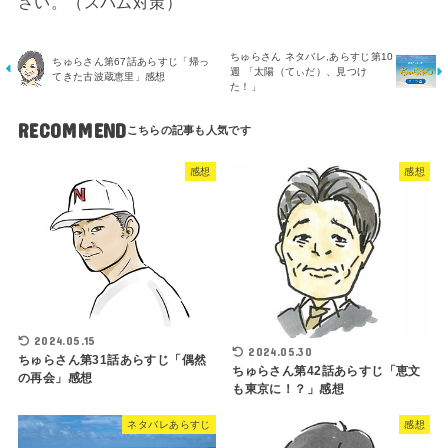
さい。（スパム対策）
ちゅらさん ネタバレ,あらすじ第10
ちゅらさん第67話あらすじ「帰っ
週 「太陽（てぃだ）、見つけ
てきた古波蔵恵里」感想
た！」
RECOMMEND
感想
感想
2024.05.15
2024.05.30
ちゅらさん第31話あらすじ「偶然
ちゅらさん第42話あらすじ「恵文
の再会」感想
も東京に！？」感想
ネタバレあらすじ
感想