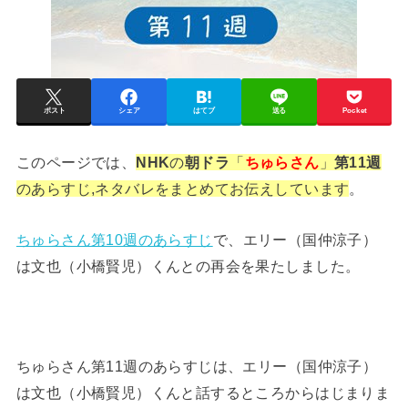
ポスト
シェア
はてブ
送る
Pocket
このページでは、
NHK
の
朝ドラ
「
ちゅらさん
」
第11週
のあらすじ,ネタバレをまとめてお伝えしています
。
ちゅらさん第10週のあらすじ
で、エリー（国仲涼子）
は文也（小橋賢児）くんとの再会を果たしました。
ちゅらさん第11週のあらすじは、エリー（国仲涼子）
は文也（小橋賢児）くんと話するところからはじまりま