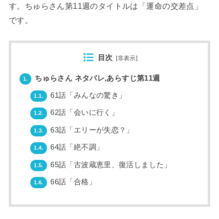
す。ちゅらさん第11週のタイトルは「運命の交差点」
です。
目次
[
非表示
]
ちゅらさん ネタバレ,あらすじ第11週
1.
61話「みんなの驚き」
1.1.
62話「会いに行く」
1.2.
63話「エリーが失恋？」
1.3.
64話「絶不調」
1.4.
65話「古波蔵恵里、復活しました」
1.5.
66話「合格」
1.6.