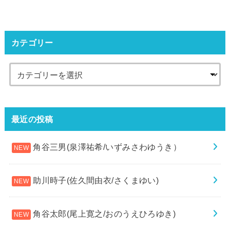
カテゴリー
最近の投稿
角谷三男(泉澤祐希/いずみさわゆうき）
助川時子(佐久間由衣/さくまゆい)
角谷太郎(尾上寛之/おのうえひろゆき)