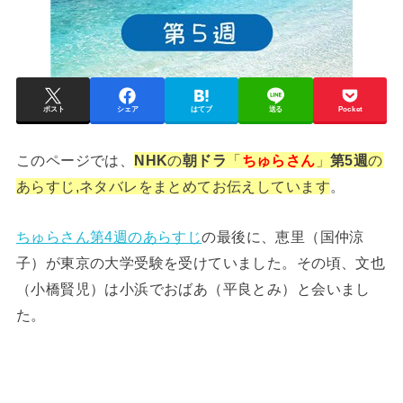
ポスト
シェア
はてブ
送る
Pocket
このページでは、
NHK
の
朝ドラ
「
ちゅらさん
」
第5週
の
あらすじ,ネタバレをまとめてお伝えしています
。
ちゅらさん第4週のあらすじ
の最後に、恵里（国仲涼
子）が東京の大学受験を受けていました。その頃、文也
（小橋賢児）は小浜でおばあ（平良とみ）と会いまし
た。