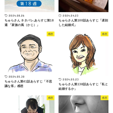
2024.08.26
2024.04.23
ちゅらさん ネタバレ,あらすじ第18
ちゅらさん第100話あらすじ「遅刻
週 「家族の風（かじ）」
した結婚式」
感想
感想
2024.05.30
2024.05.23
ちゅらさん第41話あらすじ「不思
ちゅらさん第138話あらすじ「私と
議な客」感想
結婚するか」
感想
感想