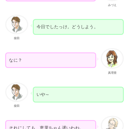
みづえ
今日でしたっけ。どうしよう。
柴田
なに？
真理亜
いや～
柴田
それにしても、恵里ちゃん遅いわね。