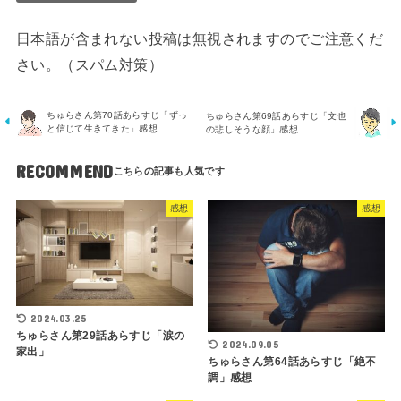
日本語が含まれない投稿は無視されますのでご注意くだ
さい。（スパム対策）
ちゅらさん第70話あらすじ「ずっ
ちゅらさん第69話あらすじ「文也
と信じて生きてきた」感想
の悲しそうな顔」感想
RECOMMEND
感想
感想
2024.03.25
ちゅらさん第29話あらすじ「涙の
2024.09.05
家出」
ちゅらさん第64話あらすじ「絶不
調」感想