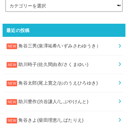
最近の投稿
角谷三男(泉澤祐希/いずみさわゆうき）
助川時子(佐久間由衣/さくまゆい)
角谷太郎(尾上寛之/おのうえひろゆき)
助川豊作(渋谷謙人/しぶやけんと)
角谷きよ(柴田理恵/しばたりえ)