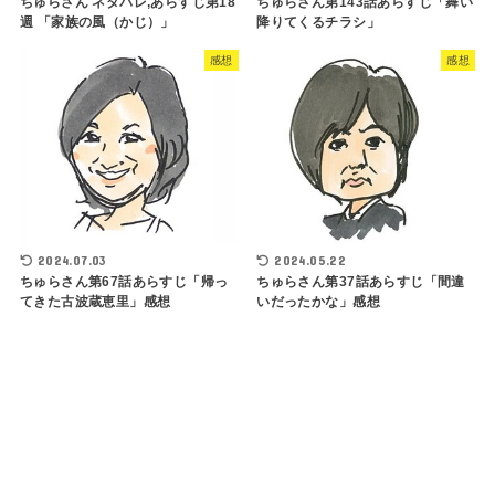
ちゅらさん ネタバレ,あらすじ第18
ちゅらさん第143話あらすじ「舞い
週 「家族の風（かじ）」
降りてくるチラシ」
感想
感想
2024.07.03
2024.05.22
ちゅらさん第67話あらすじ「帰っ
ちゅらさん第37話あらすじ「間違
てきた古波蔵恵里」感想
いだったかな」感想