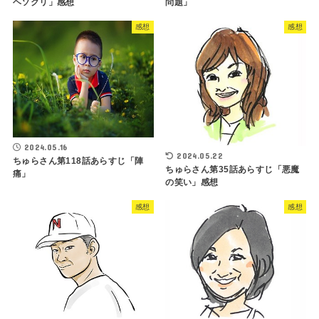
ヘソクリ」感想
問題」
感想
感想
2024.05.16
2024.05.22
ちゅらさん第118話あらすじ「陣
ちゅらさん第35話あらすじ「悪魔
痛」
の笑い」感想
感想
感想