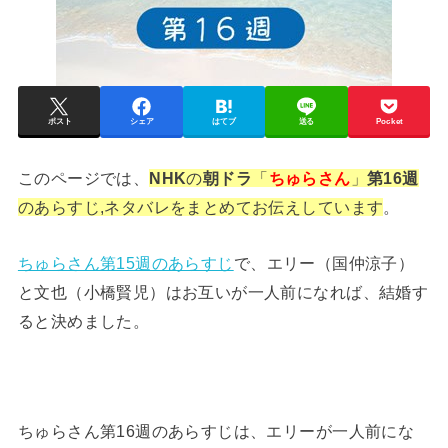
ポスト
シェア
はてブ
送る
Pocket
このページでは、
NHK
の
朝ドラ
「
ちゅらさん
」
第16週
のあらすじ,ネタバレをまとめてお伝えしています
。
ちゅらさん第15週のあらすじ
で、エリー（国仲涼子）
と文也（小橋賢児）はお互いが一人前になれば、結婚す
ると決めました。
ちゅらさん第16週のあらすじは、エリーが一人前にな