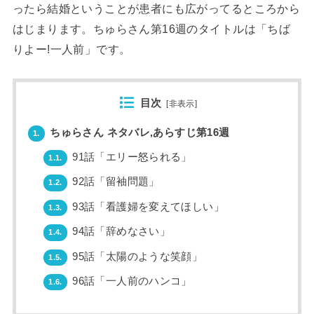
ったら結婚ということが患者にも広がってるところから
はじまります。ちゅらさん第16週のタイトルは「ちば
りよー!一人前」です。
目次
[
非表示
]
ちゅらさん ネタバレ,あらすじ第16週
1.
91話「エリー怒られる」
1.1.
92話「留袖問題」
1.2.
93話「看護婦を変えてほしい」
1.3.
94話「辞めなさい」
1.4.
95話「太陽のような笑顔」
1.5.
96話「一人前のハンコ」
1.6.