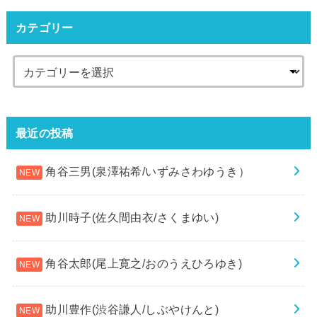
カテゴリー
最近の投稿
角谷三男(泉澤祐希/いずみさわゆうき）
助川時子(佐久間由衣/さくまゆい)
角谷太郎(尾上寛之/おのうえひろゆき)
助川豊作(渋谷謙人/しぶやけんと)