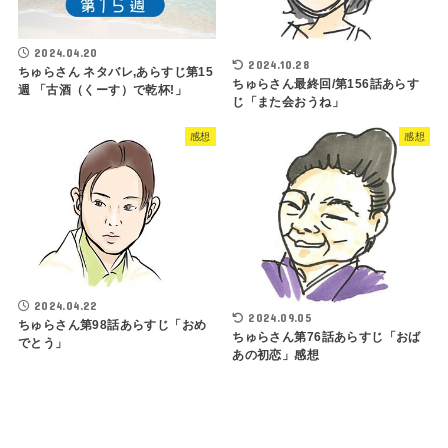
2024.04.20
2024.10.28
ちゅらさん ネタバレ,あらすじ第15
ちゅらさん最終回/第156話あらす
週 「古酒（くーす）で乾杯!」
じ「また会おうね」
感想
感想
2024.04.22
2024.09.05
ちゅらさん第98話あらすじ「おめ
ちゅらさん第76話あらすじ「おば
でとう」
あの初恋」感想