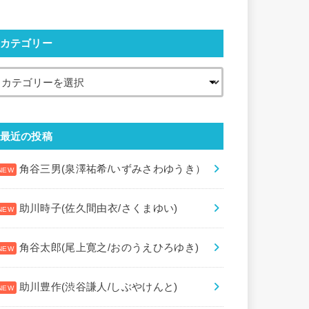
カテゴリー
最近の投稿
角谷三男(泉澤祐希/いずみさわゆうき）
助川時子(佐久間由衣/さくまゆい)
角谷太郎(尾上寛之/おのうえひろゆき)
助川豊作(渋谷謙人/しぶやけんと)