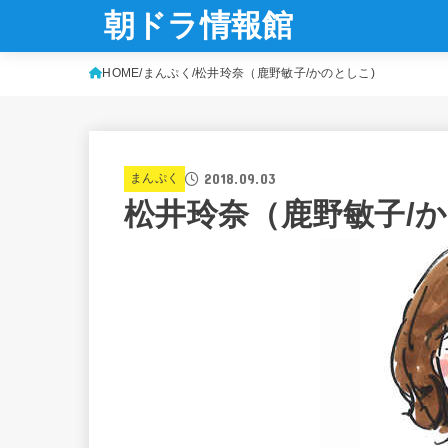
朝ドラ情報館
HOME
まんぷく
松井玲奈（鹿野敏子/かのとしこ)
2018.09.03
まんぷく
松井玲奈（鹿野敏子/か