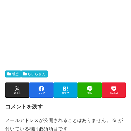
感想
ちゅらさん
ポスト
シェア
はてブ
送る
Pocket
コメントを残す
メールアドレスが公開されることはありません。
※
が
付いている欄は必須項目です