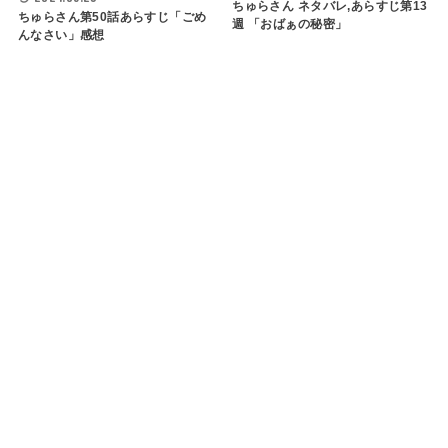
ちゅらさん ネタバレ,あらすじ第13
ちゅらさん第50話あらすじ「ごめ
週 「おばぁの秘密」
んなさい」感想