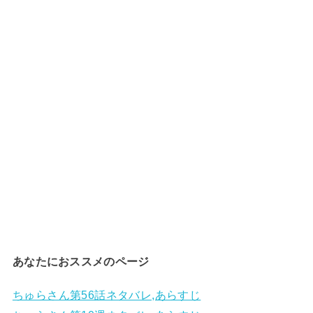
あなたにおススメのページ
ちゅらさん第56話ネタバレ,あらすじ