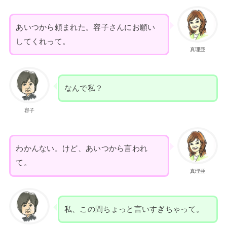
あいつから頼まれた。容子さんにお願い
してくれって。
真理亜
なんで私？
容子
わかんない。けど、あいつから言われ
て。
真理亜
私、この間ちょっと言いすぎちゃって。