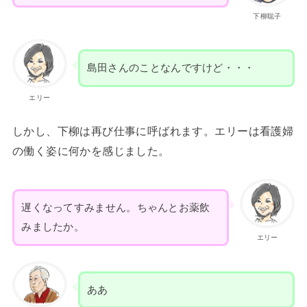
下柳聡子
島田さんのことなんですけど・・・
エリー
しかし、下柳は再び仕事に呼ばれます。エリーは看護婦
の働く姿に何かを感じました。
遅くなってすみません。ちゃんとお薬飲
みましたか。
エリー
ああ