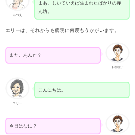
まあ、しいていえば生まれたばかりの赤
ん坊。
みづえ
エリーは、それからも病院に何度もうかがいます。
また、あんた？
下柳聡子
こんにちは。
エリー
今日はなに？