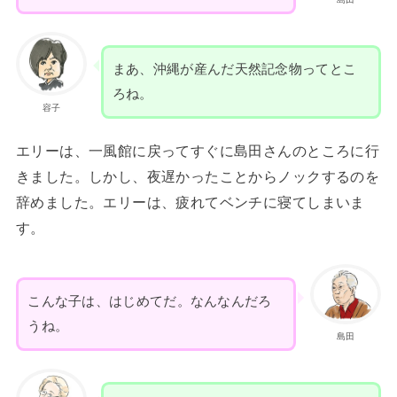
まあ、沖縄が産んだ天然記念物ってとこ
ろね。
容子
エリーは、一風館に戻ってすぐに島田さんのところに行
きました。しかし、夜遅かったことからノックするのを
辞めました。エリーは、疲れてベンチに寝てしまいま
す。
こんな子は、はじめてだ。なんなんだろ
うね。
島田