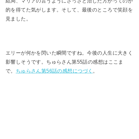
結局、マリアの言うようにさっさと治した方がってのが
的を得てた気がします。そして、最後のところで笑顔を
見ました。
エリーが何かを閃いた瞬間ですね。今後の人生に大きく
影響しそうです。ちゅらさん第55話の感想はここま
で。
ちゅらさん第56話の感想につづく
。