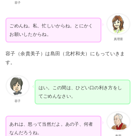
容子
ごめんね。私、忙しいからね。とにかく
お願いしたからね。
真理亜
容子（余貴美子）は島田（北村和夫）にもっていきま
す。
はい。この間は、ひどい口の利き方をし
てごめんなさい。
容子
あれは、怒って当然だよ。あの子、何者
なんだろうね。
島田