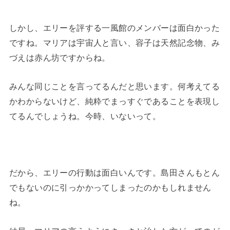
しかし、エリーを評する一風館のメンバーは面白かった
ですね。マリアは宇宙人と言い、容子は天然記念物、み
づえは赤ん坊ですからね。
みんな同じことを言ってるんだと思います。何考えてる
かわからないけど、純粋でまっすぐであることを表現し
てるんでしょうね。今時、いないって。
だから、エリーの行動は面白いんです。島田さんもとん
でもないのに引っかかってしまったのかもしれません
ね。