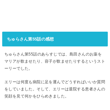
ちゅらさん第55話の感想
ちゅらさん第55話のあらすじでは、島田さんのお薬を
マリアが飲ませたり、容子が飲ませたりするというスト
ーリーでした。
エリーは何度も病院に足を運んでどうすればいいか質問
をしていました。そして、エリーは退院する患者さんの
笑顔を見て何かをひらめきました。