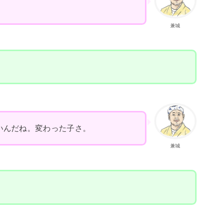
。
兼城
いんだね。変わった子さ。
兼城