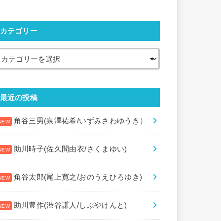
カテゴリー
最近の投稿
角谷三男(泉澤祐希/いずみさわゆうき）
助川時子(佐久間由衣/さくまゆい)
角谷太郎(尾上寛之/おのうえひろゆき)
助川豊作(渋谷謙人/しぶやけんと)