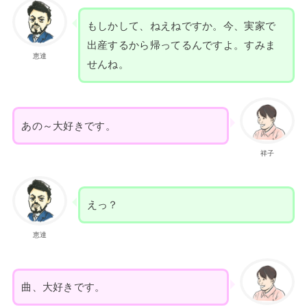
もしかして、ねえねですか。今、実家で
出産するから帰ってるんですよ。すみま
恵達
せんね。
あの～大好きです。
祥子
えっ？
恵達
曲、大好きです。