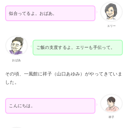
似合ってるよ。おばあ。
エリー
ご飯の支度するよ。エリーも手伝って。
おばあ
その頃、一風館に祥子（山口あゆみ）がやってきていま
した。
こんにちは。
祥子