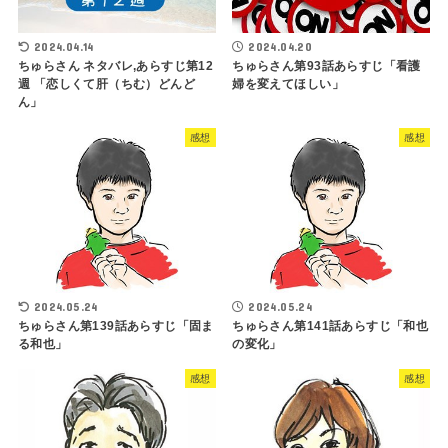
2024.04.14
2024.04.20
ちゅらさん ネタバレ,あらすじ第12
ちゅらさん第93話あらすじ「看護
週 「恋しくて肝（ちむ）どんど
婦を変えてほしい」
ん」
感想
感想
2024.05.24
2024.05.24
ちゅらさん第139話あらすじ「固ま
ちゅらさん第141話あらすじ「和也
る和也」
の変化」
感想
感想