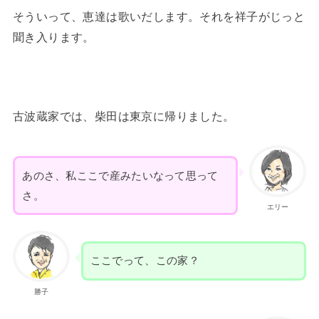
そういって、恵達は歌いだします。それを祥子がじっと
聞き入ります。
古波蔵家では、柴田は東京に帰りました。
あのさ、私ここで産みたいなって思って
さ。
エリー
ここでって、この家？
勝子