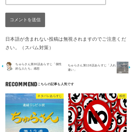
日本語が含まれない投稿は無視されますのでご注意くだ
さい。（スパム対策）
ちゅらさん第30話あらすじ「個性
ちゅらさん第116話あらすじ「入れ
的な人たち」感想
違い」
RECOMMEND
ネタバレあらすじ
感想