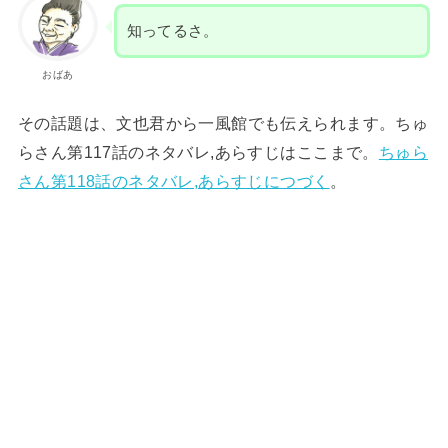
知ってるさ。
おばあ
その話題は、文也君から一風館でも伝えられます。ちゅ
らさん第117話のネタバレ,あらすじはここまで。
ちゅら
さん第118話のネタバレ,あらすじにつづく
。