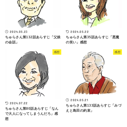
2024.05.23
2024.05.22
ちゅらさん第132話あらすじ「父娘
ちゅらさん第35話あらすじ「悪魔
の会話」
の笑い」感想
感想
感想
2024.05.21
2024.07.22
ちゅらさん第133話あらすじ「みづ
ちゅらさん第80話あらすじ「なん
えと島田の約束」
で大人になってしまうんだろ」感
想