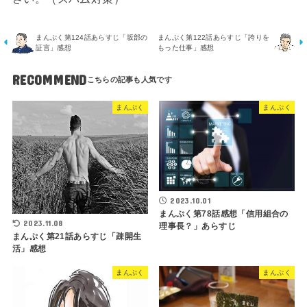
まんぷく第124話あらすじ「坂部の
まんぷく第122話あらすじ「誇りを
証言」感想
もった仕事」感想
RECOMMEND
まんぷく
まんぷく
2023.10.01
まんぷく第78話感想「信用組合の
2023.11.08
理事長？」あらすじ
まんぷく第21話あらすじ「疎開生
活」感想
まんぷく
まんぷく