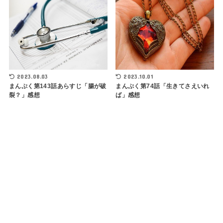
2023.08.03
2023.10.01
まんぷく第143話あらすじ「腸が破
まんぷく第74話「生きてさえいれ
裂？」感想
ば」感想