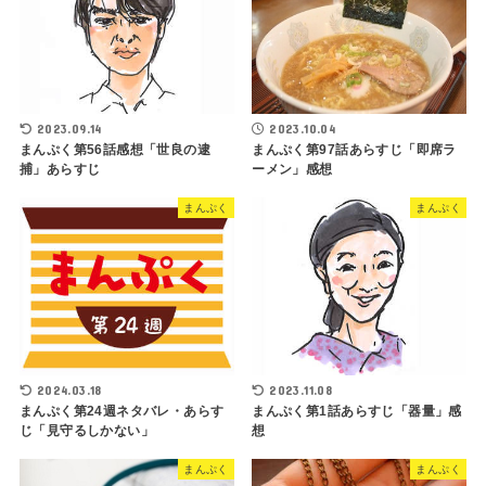
2023.09.14
2023.10.04
まんぷく第56話感想「世良の逮
まんぷく第97話あらすじ「即席ラ
捕」あらすじ
ーメン」感想
まんぷく
まんぷく
2024.03.18
2023.11.08
まんぷく第24週ネタバレ・あらす
まんぷく第1話あらすじ「器量」感
じ「見守るしかない」
想
まんぷく
まんぷく