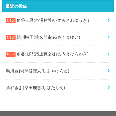
最近の投稿
角谷三男(泉澤祐希/いずみさわゆうき）
助川時子(佐久間由衣/さくまゆい)
角谷太郎(尾上寛之/おのうえひろゆき)
助川豊作(渋谷謙人/しぶやけんと)
角谷きよ(柴田理恵/しばたりえ)