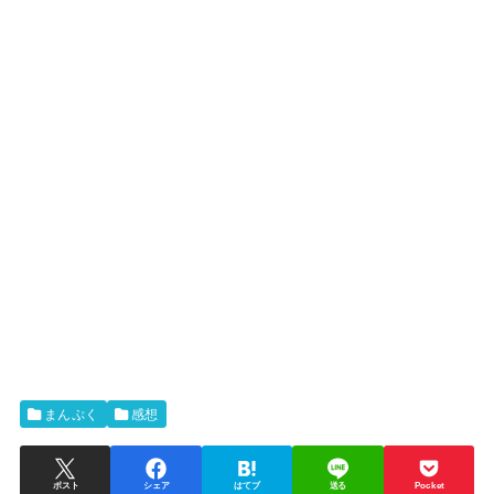
まんぷく
感想
ポスト
シェア
はてブ
送る
Pocket