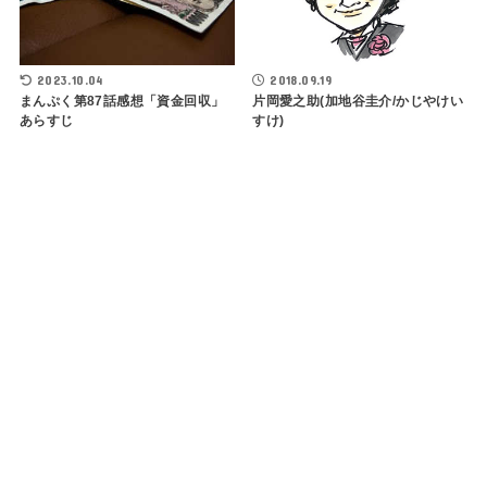
2023.10.04
2018.09.19
まんぷく第87話感想「資金回収」
片岡愛之助(加地谷圭介/かじやけい
あらすじ
すけ)