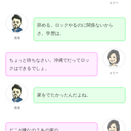
エリー
辞める。ロックやるのに関係ないから
さ。学歴は。
恵達
ちょっと待ちなさい。沖縄でだってロッ
クはできるでしょ。
エリー
家をでたかったんだよね。
恵達
どこが嫌なの？あの家の。