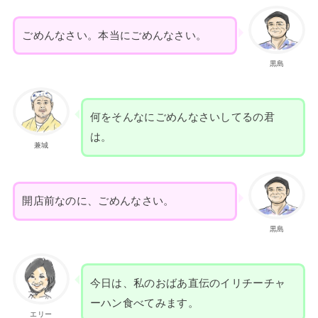
ごめんなさい。本当にごめんなさい。
黒島
何をそんなにごめんなさいしてるの君
は。
兼城
開店前なのに、ごめんなさい。
黒島
今日は、私のおばあ直伝のイリチーチャ
ーハン食べてみます。
エリー