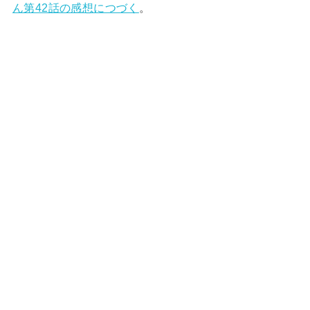
ん第42話の感想につづく
。