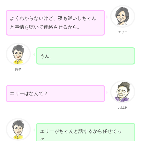
よくわからないけど、夜も遅いしちゃん
と事情を聴いて連絡させるから。
エリー
うん。
勝子
エリーはなんて？
おばあ
エリーがちゃんと話するから任せてっ
て。