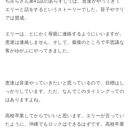
ちゅらさん第41話のあらすじでは、恵達がやってきて
エリーと話をするというストーリーでした。容子やマリ
アは賛成。
エリーは、とにかく母親に連絡するようにいいますが。
恵達は連絡しません。そして、最後のところで不思議な
客がゆがふにやってきました。
恵達は音楽やっていきたいと思っているので、目標はし
っかりしています。ただ、なんでこのタイミングっての
はありますよね。
高校卒業してからでいいと思います。エリーが言ってい
たように、沖縄でもロックはできるはずです。高校卒業