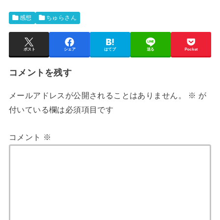
感想
ちゅらさん
ポスト
シェア
はてブ
送る
Pocket
コメントを残す
メールアドレスが公開されることはありません。
※
が
付いている欄は必須項目です
コメント
※