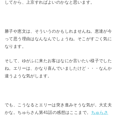
してから、上京すればよいのかなと思います。
勝子や恵文は、そういうのかもしれませんね。恵達が今
って思う理由はなんなんでしょうね。そこがすごく気に
なります。
そして、ゆがふに来たお客はなにか言いたい様子でした
ね。エリーは、かなり喜んでいましたけど・・・なんか
違うような気がします。
でも、こうなるとエリーは突き進みそうな気が。大丈夫
かな。ちゅらさん第41話の感想はここまで。
ちゅらさ