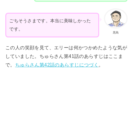
ごちそうさまです。本当に美味しかった
です。
黒島
この人の笑顔を見て、エリーは何かつかめたような気が
していました。ちゅらさん第41話のあらすじはここま
で。
ちゅらさん第42話のあらすじにつづく
。