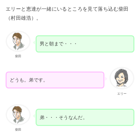
エリーと恵達が一緒にいるところを見て落ち込む柴田
（村田雄浩）。
男と朝まで・・・
柴田
どうも。弟です。
エリー
弟・・・そうなんだ。
柴田