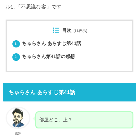
ルは「不思議な客」です。
目次
[
非表示
]
ちゅらさん あらすじ第41話
1.
ちゅらさん第41話の感想
2.
ちゅらさん あらすじ第41話
部屋どこ。上？
恵達