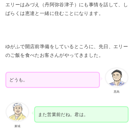
エリーはみづえ（丹阿弥谷津子）にも事情を話して、し
ばらくは恵達と一緒に住むことになります。
ゆがふで開店前準備をしているところに、先日、エリー
のご飯を食べたお客さんがやってきました。
どうも。
黒島
また営業前だね。君は。
兼城