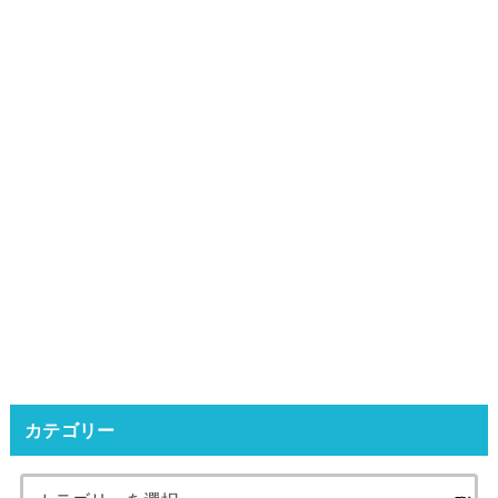
カテゴリー