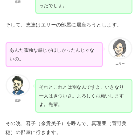
恵達
ったでしょ。
そして、恵達はエリーの部屋に居座ろうとします。
あんた孤独な感じがほしかったんじゃな
いの。
エリー
それとこれとは別なんですよ。いきなり
一人はきついさ。よろしくお願いします
恵達
よ。先輩。
その晩、容子（余貴美子）を呼んで、真理亜（菅野美
穂）の部屋に行きます。