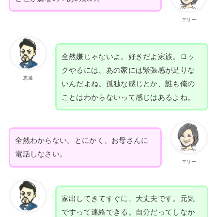
エリー
全然嫌じゃないよ。好きだよ家族。ロッ
クやるには、あの家には緊張感が足りな
恵達
いんだよね。孤独な感じとか、誰も俺の
ことはわからないって感じはあるよね。
全然わからない。とにかく、お母さんに
電話しなさい。
エリー
家出してきてすぐに、大丈夫です。元気
ですって連絡できる。自分だってしなか