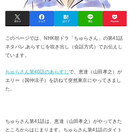
ポスト
シェア
はてブ
送る
Pocket
このページでは、NHK朝ドラ「ちゅらさん」の第41話
ネタバレ,あらすじを吹き出し（会話方式）でお伝えし
ています。
ちゅらさん第40話のあらすじ
で、恵達（山田孝之）が
エリー（国仲涼子）を訪ねて突然東京にやってきまし
た。
ちゅらさん第41話は、恵達（山田孝之）がやってきた
ところからはじまります。ちゅらさん第41話のタイト