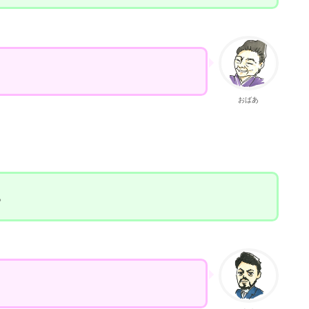
おばあ
。