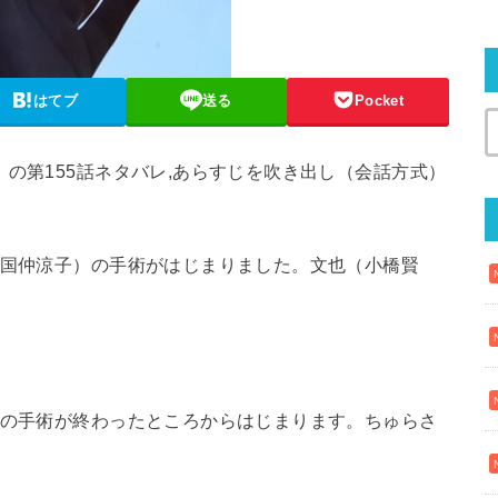
はてブ
送る
Pocket
」の第155話ネタバレ,あらすじを吹き出し（会話方式）
国仲涼子）の手術がはじまりました。文也（小橋賢
）の手術が終わったところからはじまります。ちゅらさ