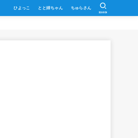
ひよっこ
とと姉ちゃん
ちゅらさん
SEARCH