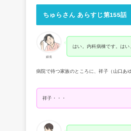
ちゅらさん あらすじ第155話
はい。内科病棟です。はい
婦長
病院で待つ家族のところに、祥子（山口あ
祥子・・・