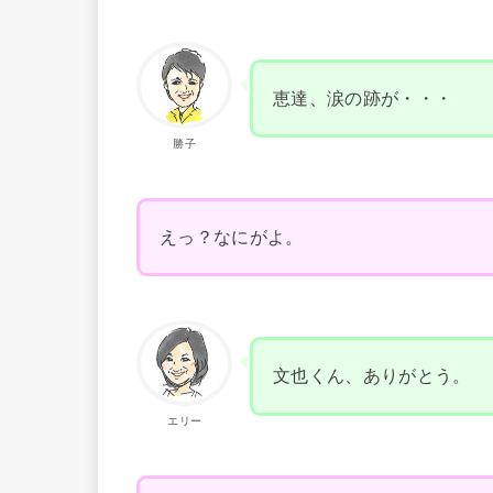
恵達、涙の跡が・・・
勝子
えっ？なにがよ。
文也くん、ありがとう。
エリー