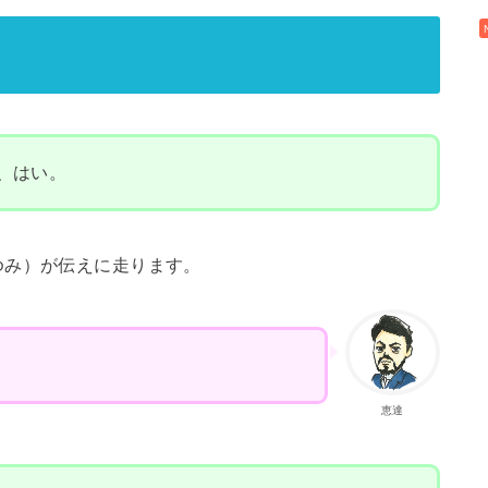
、はい。
ゆみ）が伝えに走ります。
恵達