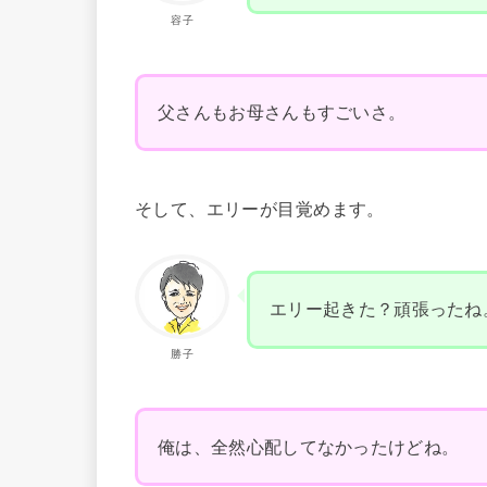
容子
父さんもお母さんもすごいさ。
そして、エリーが目覚めます。
エリー起きた？頑張ったね
勝子
俺は、全然心配してなかったけどね。