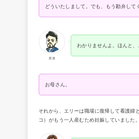
どういたしまして。でも、もう勘弁して
わかりませんよ。ほんと、
恵達
お母さん。
それから、エリーは職場に復帰して看護婦
コ）がもう一人産むため妊娠していました