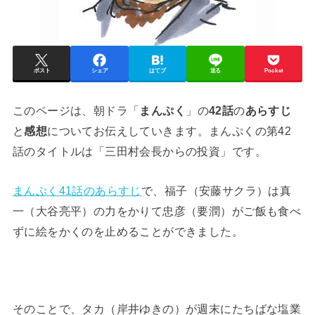
ポスト
シェア
はてブ
送る
Pocket
このページは、朝ドラ「
まんぷく
」の
42話
の
あらすじ
と
感想
についてお伝えしていきます。まんぷくの第42
話のタイトルは「三田村会長からの投資」です。
まんぷく41話のあらすじ
で、福子（安藤サクラ）は真
一（大谷亮平）の力をかりて忠彦（要潤）がご飯も食べ
ずに絵をかくのを止めることができました。
そのことで、タカ（岸井ゆきの）が週末にたちばな塩業