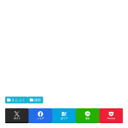
まんぷく
感想
ポスト
シェア
はてブ
送る
Pocket