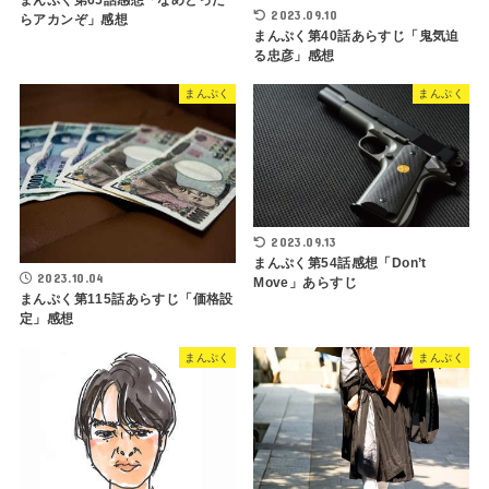
まんぷく第65話感想「なめとった
2023.09.10
らアカンぞ」感想
まんぷく第40話あらすじ「鬼気迫
る忠彦」感想
まんぷく
まんぷく
2023.09.13
まんぷく第54話感想「Don’t
2023.10.04
Move」あらすじ
まんぷく第115話あらすじ「価格設
定」感想
まんぷく
まんぷく