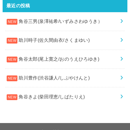
最近の投稿
角谷三男(泉澤祐希/いずみさわゆうき）
助川時子(佐久間由衣/さくまゆい)
角谷太郎(尾上寛之/おのうえひろゆき)
助川豊作(渋谷謙人/しぶやけんと)
角谷きよ(柴田理恵/しばたりえ)