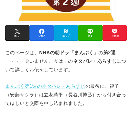
ポスト
シェア
はてブ
送る
Pocket
このページは、
NHKの朝ドラ
「
まんぷく
」の
第2週
「・・・会いません、今は」の
ネタバレ・あらすじ
につ
いて詳しくお伝えしています。
まんぷく第1週のネタバレ・あらすじ
の最後に、福子
（安藤サクラ）は立花萬平（長谷川博己）から付き合っ
てほしいと交際を申し込まれました。