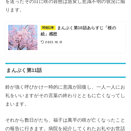
を送ったその日に咲の容態は急変し意識不明の状況に陥
ります。
まんぷく第10話あらすじ「桜の
関連記事
絵」感想
2023.10.13
まんぷく第11話
鈴が強く呼びかけ一時的に意識が回復し、一人一人にお
礼をいいますがその言葉の終わりとともに亡くなってし
まいます。
それから数日がたち、福子は萬平の咲が亡くなったこと
の報告に行きます。病院を紹介してくれたお礼やお世話