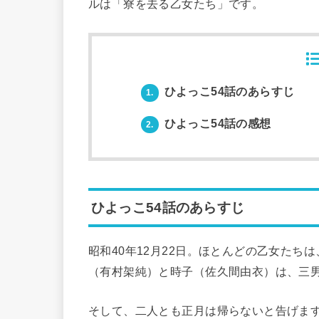
ルは「寮を去る乙女たち」です。
ひよっこ54話のあらすじ
1.
ひよっこ54話の感想
2.
ひよっこ54話のあらすじ
昭和40年12月22日。ほとんどの乙女た
（有村架純）と時子（佐久間由衣）は、三
そして、二人とも正月は帰らないと告げま