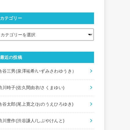
カテゴリー
最近の投稿
角谷三男(泉澤祐希/いずみさわゆうき）
助川時子(佐久間由衣/さくまゆい)
角谷太郎(尾上寛之/おのうえひろゆき)
助川豊作(渋谷謙人/しぶやけんと)