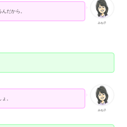
るんだから。
みね子
しょ。
みね子