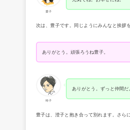
愛子
次は、豊子です。同じようにみんなと挨拶
ありがとう。頑張ろうね豊子。
ありがとう。ずっと仲間だ
時子
豊子は、澄子と抱き合って別れます。さら