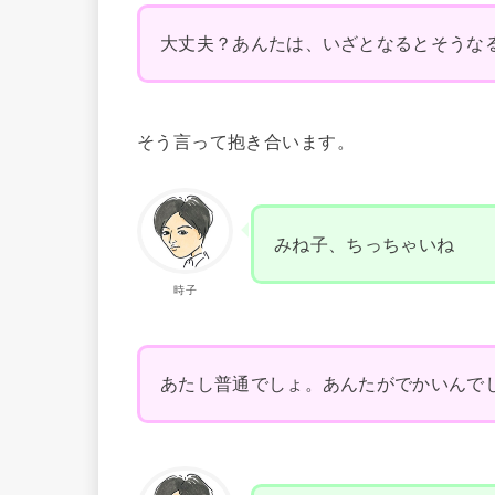
大丈夫？あんたは、いざとなるとそうな
そう言って抱き合います。
みね子、ちっちゃいね
時子
あたし普通でしょ。あんたがでかいんで