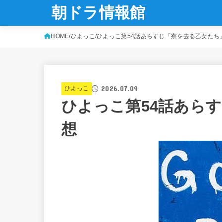
朝ドラ情報館
HOME
ひよっこ
ひよっこ第54話あらすじ「寮を去る乙女たち
2026.07.09
ひよっこ
ひよっこ第54話あら
想