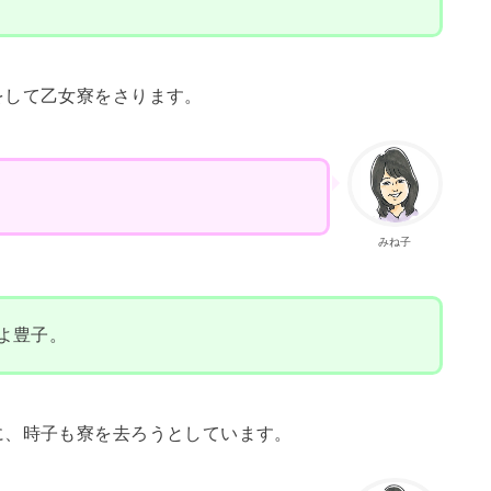
をして乙女寮をさります。
みね子
よ豊子。
に、時子も寮を去ろうとしています。