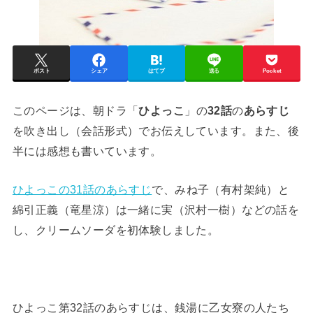
ポスト
シェア
はてブ
送る
Pocket
このページは、朝ドラ「
ひよっこ
」の
32話
の
あらすじ
を吹き出し（会話形式）でお伝えしています。また、後
半には感想も書いています。
ひよっこの31話のあらすじ
で、みね子（有村架純）と
綿引正義（竜星涼）は一緒に実（沢村一樹）などの話を
し、クリームソーダを初体験しました。
ひよっこ第32話のあらすじは、銭湯に乙女寮の人たち