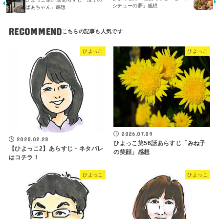
シチューの夢」感想
ばあちゃん」感想
RECOMMEND
ひよっこ
ひよっこ
2026.07.09
2020.02.28
ひよっこ第56話あらすじ「みね子
【ひよっこ2】あらすじ・ネタバレ
の笑顔」感想
はコチラ！
ひよっこ
ひよっこ