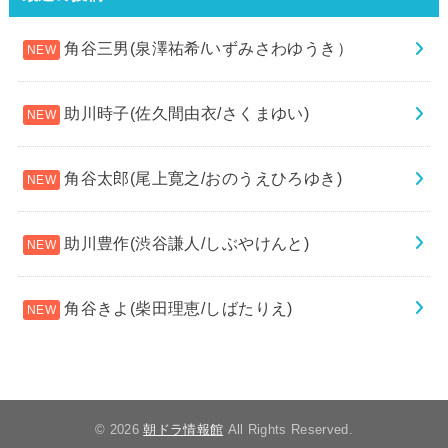
角谷三男(泉澤祐希/いずみさわゆうき）
助川時子(佐久間由衣/さくまゆい)
角谷太郎(尾上寛之/おのうえひろゆき)
助川豊作(渋谷謙人/しぶやけんと)
角谷きよ(柴田理恵/しばたりえ)
© 2026
朝ドラ情報館
All Rights Reserved.