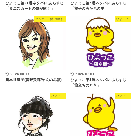
ひよっこ第21週ネタバレ,あらすじ
ひよっこ第7週ネタバレ,あらすじ
「ミニスカートの風が吹く」
「椰子の実たちの夢」
キャスト（相関図）
ひよっこ
2026.08.07
2026.08.01
川本世津子(菅野美穂/かんのみほ)
ひよっこ第4週ネタバレ,あらすじ
「旅立ちのとき」
ひよっこ
ひよっこ