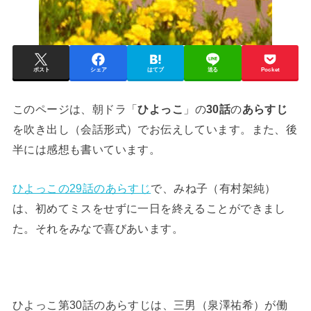
ポスト
シェア
はてブ
送る
Pocket
このページは、朝ドラ「
ひよっこ
」の
30話
の
あらすじ
を吹き出し（会話形式）でお伝えしています。また、後
半には感想も書いています。
ひよっこの29話のあらすじ
で、みね子（有村架純）
は、初めてミスをせずに一日を終えることができまし
た。それをみなで喜びあいます。
ひよっこ第30話のあらすじは、三男（泉澤祐希）が働