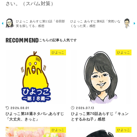
さい。（スパム対策）
ひよっこ あらすじ第11話「谷田部
ひよっこ あらすじ第9話「突然いな
実を探してる」感想
くなった実」感想
RECOMMEND
ひよっこ
ひよっこ
2026.08.01
2026.07.13
ひよっこ第18週ネタバレ,あらすじ
ひよっこ第70話あらすじ「キュン
「大丈夫、きっと」
とするみね子」感想
ひよっこ
ひよっこ