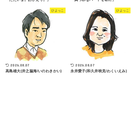
ひよっこ
ひよっこ
2026.08.07
2026.08.07
高島雄大(井之脇海/いのわきかい)
永井愛子(和久井映見/わくいえみ)