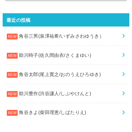
最近の投稿
角谷三男(泉澤祐希/いずみさわゆうき）
助川時子(佐久間由衣/さくまゆい)
角谷太郎(尾上寛之/おのうえひろゆき)
助川豊作(渋谷謙人/しぶやけんと)
角谷きよ(柴田理恵/しばたりえ)