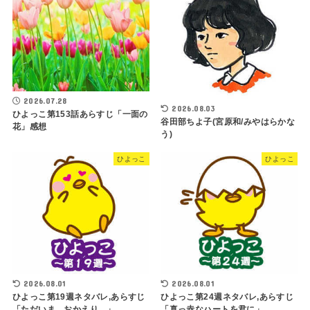
2026.07.28
2026.08.03
ひよっこ第153話あらすじ「一面の
谷田部ちよ子(宮原和/みやはらかな
花」感想
う)
ひよっこ
ひよっこ
2026.08.01
2026.08.01
ひよっこ第19週ネタバレ,あらすじ
ひよっこ第24週ネタバレ,あらすじ
「ただいま。おかえり。」
「真っ赤なハートを君に」