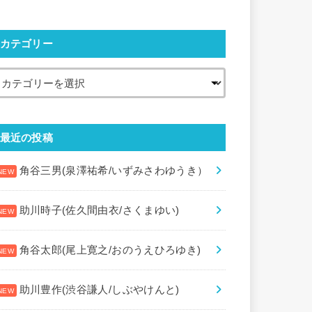
カテゴリー
最近の投稿
角谷三男(泉澤祐希/いずみさわゆうき）
助川時子(佐久間由衣/さくまゆい)
角谷太郎(尾上寛之/おのうえひろゆき)
助川豊作(渋谷謙人/しぶやけんと)