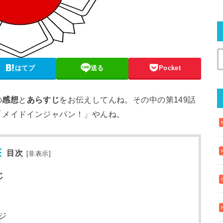
はてブ
送る
Pocket
の
感想
と
あらすじ
をお伝えしてんね。その中の第149話
「メイドインジャパン！」やんね。
目次
[
非表示
]
じ
ジ