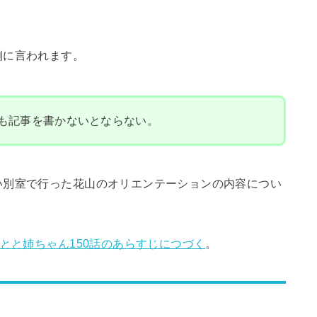
側に言われます。
も記事を書かないとならない。
い別室で行った花山のオリエンテーションの内容につい
。
とと姉ちゃん150話のあらすじにつづく
。