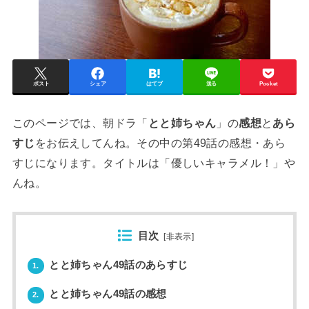
ポスト
シェア
はてブ
送る
Pocket
このページでは、朝ドラ「
とと姉ちゃん
」の
感想
と
あら
すじ
をお伝えしてんね。その中の第49話の感想・あら
すじになります。タイトルは「優しいキャラメル！」や
んね。
目次
[
非表示
]
とと姉ちゃん49話のあらすじ
1.
とと姉ちゃん49話の感想
2.