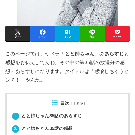
ポスト
シェア
はてブ
送る
Pocket
このページでは、朝ドラ「
とと姉ちゃん
」の
あらすじ
と
感想
をお伝えしてんね。その中の第35話の放送分の感
想・あらすじになります。タイトルは「感涙しちゃうピ
ンチ！」やんね。
目次
[
非表示
]
とと姉ちゃん35話のあらすじ
1.
とと姉ちゃん35話の感想
2.