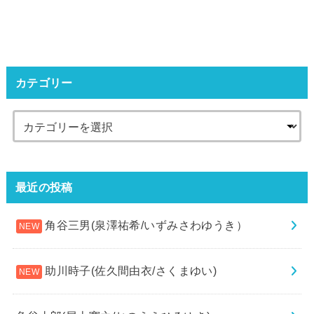
カテゴリー
最近の投稿
角谷三男(泉澤祐希/いずみさわゆうき）
助川時子(佐久間由衣/さくまゆい)