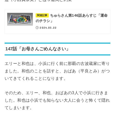
ちゅらさん第146話あらすじ「運命
関連記事
のチラシ」
2024.05.22
147話「お母さんごめんなさい」
エリーと和也は、小浜に行く前に那覇の古波蔵家に寄り
ました。和也のことを話すと、おばあ（平良とみ）がつ
いてきてくれることになります。
そのため、エリー、和也、おばあの3人で小浜に行きま
した。和也は小浜でも知らない大人に会うと怖くて隠れ
てしまいます。