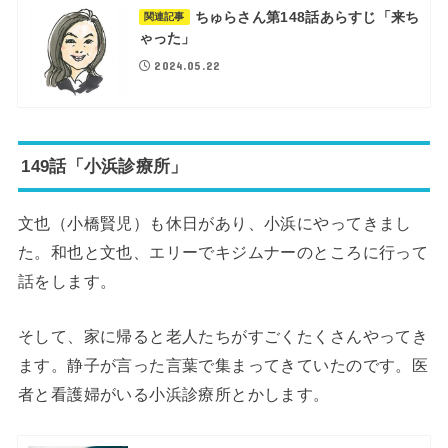
ちゅらさん第148話あらすじ「来ち
関連記事
ゃった」
2024.05.22
149話「小浜診療所」
文也（小橋賢児）も休日があり、小浜にやってきまし
た。和也と文也、エリーでキジムナーのところに行って
話をします。
そして、家に帰ると老人たちがすごくたくさんやってき
ます。静子が言った言葉で集まってきていたのです。医
者と看護婦がいる小浜診療所とかします。