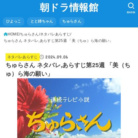
朝ドラ情報館
SEARCH
ひよっこ
とと姉ちゃん
ちゅらさん
HOME
ちゅらさん
ネタバレあらすじ
ちゅらさん ネタバレ,あらすじ第25週 「美（ちゅ）ら海の願い」
2024.09.06
ネタバレあらすじ
ちゅらさん ネタバレ,あらすじ第25週 「美（ち
ゅ）ら海の願い」