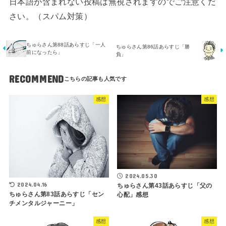
日本語が含まれない投稿は無視されますのでご注意くだ
さい。（スパム対策）
ちゅらさん第88話あらすじ「一人
ちゅらさん第86話あらすじ「勝
前になったら」
負」
RECOMMEND
感想
感想
2024.05.30
2024.04.16
ちゅらさん第43話あらすじ「父の
ちゅらさん第83話あらすじ「セン
心配」感想
チメンタルジャーニー」
感想
感想