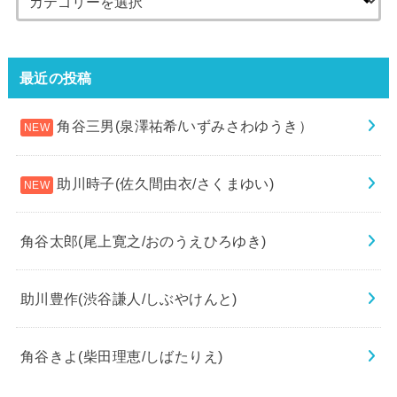
最近の投稿
角谷三男(泉澤祐希/いずみさわゆうき）
助川時子(佐久間由衣/さくまゆい)
角谷太郎(尾上寛之/おのうえひろゆき)
助川豊作(渋谷謙人/しぶやけんと)
角谷きよ(柴田理恵/しばたりえ)