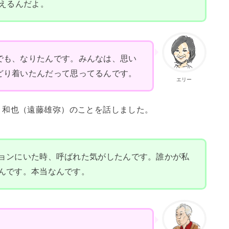
えるんだよ。
でも、なりたんです。みんなは、思い
どり着いたんだって思ってるんです。
エリー
、和也（遠藤雄弥）のことを話しました。
ョンにいた時、呼ばれた気がしたんです。誰かが私
んです。本当なんです。