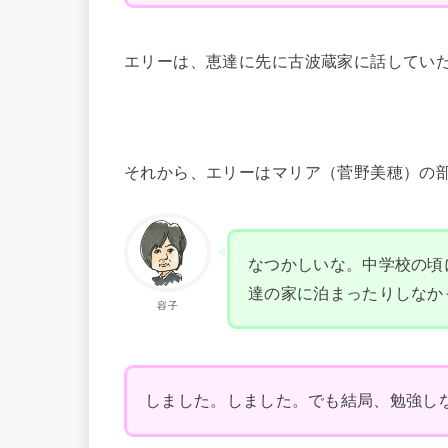
エリーは、恵達に先に古波蔵家に話してい
それから、エリーはマリア（菅野美穂）の
なつかしいな。中学校の頃
達の家に泊まったりしなか
容子
しました。しました。でも結局、勉強し