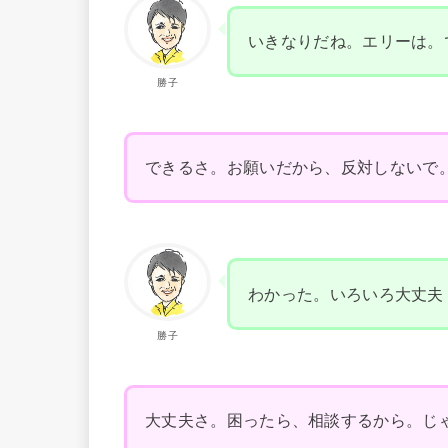
いきなりだね。エリーは。
勝子
できるさ。お願いだから、反対しないで
わかった。いろいろ大丈夫
勝子
大丈夫さ。困ったら、相談するから。じ