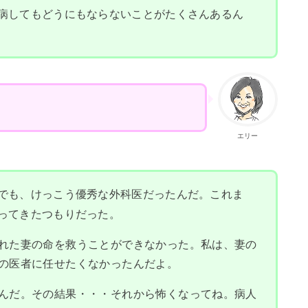
病してもどうにもならないことがたくさんあるん
エリー
でも、けっこう優秀な外科医だったんだ。これま
ってきたつもりだった。
れた妻の命を救うことができなかった。私は、妻の
の医者に任せたくなかったんだよ。
んだ。その結果・・・それから怖くなってね。病人