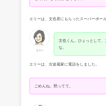
エリーは、文也君にもらったスーパーボー
文也くん。ひょっとして、
な。
エリー
エリーは、古波蔵家に電話をしました。
ごめんね。黙ってて。