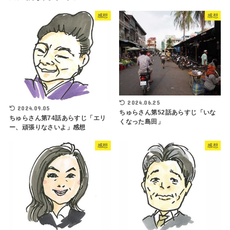
感想
感想
2024.06.25
2024.09.05
ちゅらさん第52話あらすじ「いな
ちゅらさん第74話あらすじ「エリ
くなった島田」
ー、頑張りなさいよ」感想
感想
感想