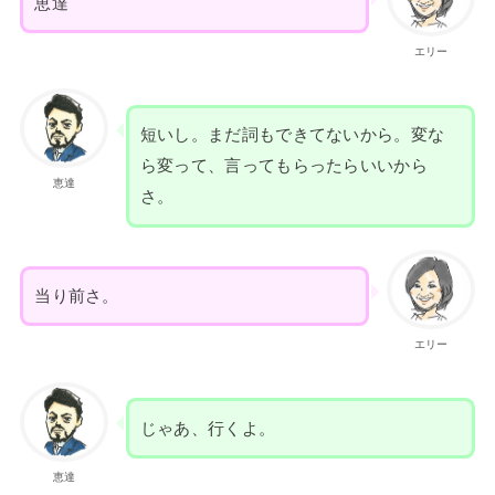
恵達
エリー
短いし。まだ詞もできてないから。変な
ら変って、言ってもらったらいいから
恵達
さ。
当り前さ。
エリー
じゃあ、行くよ。
恵達