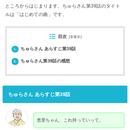
ところからはじまります。ちゅらさん第39話のタイト
ルは「はじめての曲」です。
目次
[
非表示
]
ちゅらさん あらすじ第39話
1.
ちゅらさん第39話の感想
2.
ちゅらさん あらすじ第39話
恵里ちゃん、これ持っていって。