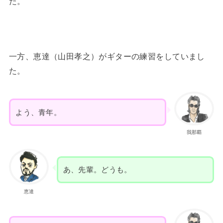
た。
一方、恵達（山田孝之）がギターの練習をしていまし
た。
よう、青年。
我那覇
あ、先輩。どうも。
恵達