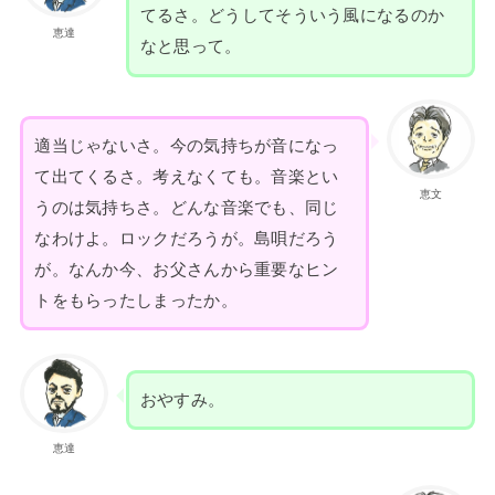
てるさ。どうしてそういう風になるのか
恵達
なと思って。
適当じゃないさ。今の気持ちが音になっ
て出てくるさ。考えなくても。音楽とい
恵文
うのは気持ちさ。どんな音楽でも、同じ
なわけよ。ロックだろうが。島唄だろう
が。なんか今、お父さんから重要なヒン
トをもらったしまったか。
おやすみ。
恵達