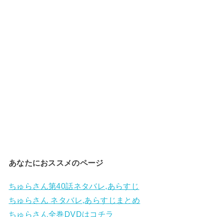
あなたにおススメのページ
ちゅらさん第40話ネタバレ,あらすじ
ちゅらさん ネタバレ,あらすじまとめ
ちゅらさん全巻DVDはコチラ