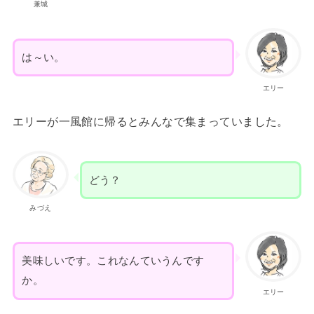
兼城
は～い。
エリー
エリーが一風館に帰るとみんなで集まっていました。
どう？
みづえ
美味しいです。これなんていうんです
か。
エリー