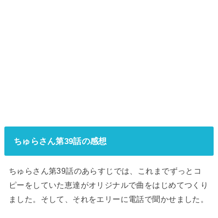
ちゅらさん第39話の感想
ちゅらさん第39話のあらすじでは、これまでずっとコ
ピーをしていた恵達がオリジナルで曲をはじめてつくり
ました。そして、それをエリーに電話で聞かせました。