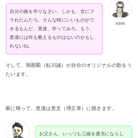
自分の曲を作りなさい。しかも、女にフ
ラれたんだろ。そんな時にいいものがで
我那覇
きるもんだ。恵達、作ってみろ。もう、
恵達には何も教えるものはないのかもし
れないね。
そして、我那覇（鮎川誠）が自分のオリジナルの歌をう
たいます。
家に帰って、恵達は恵文（堺正章）に聴きます。
お父さん、いっつも三線を適当にならし