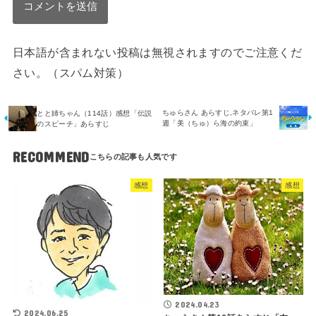
日本語が含まれない投稿は無視されますのでご注意くだ
さい。（スパム対策）
ちゅらさん あらすじ,ネタバレ第1
とと姉ちゃん（114話）感想「伝説
週「美（ちゅ）ら海の約束」
のスピーチ」あらすじ
RECOMMEND
感想
感想
2024.04.23
2024.06.25