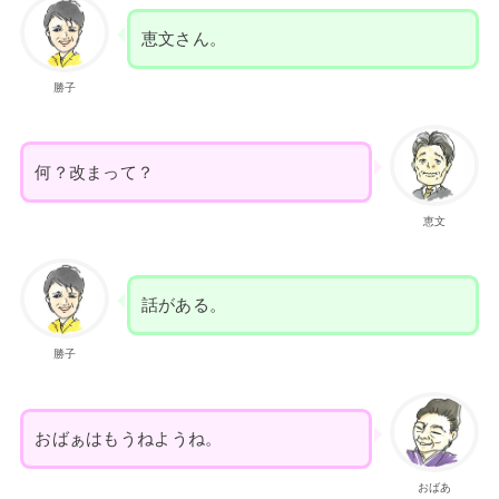
恵文さん。
勝子
何？改まって？
恵文
話がある。
勝子
おばぁはもうねようね。
おばあ