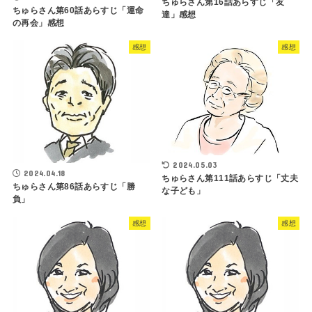
ちゅらさん第16話あらすじ「友
ちゅらさん第60話あらすじ「運命
達」感想
の再会」感想
感想
感想
2024.05.03
2024.04.18
ちゅらさん第111話あらすじ「丈夫
ちゅらさん第86話あらすじ「勝
な子ども」
負」
感想
感想