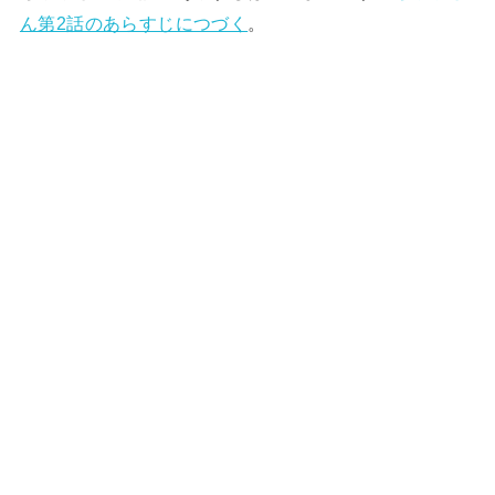
ん第2話のあらすじにつづく
。