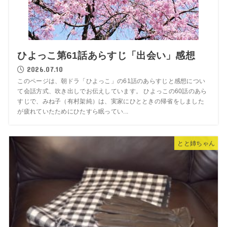
ひよっこ第61話あらすじ「出会い」感想
2026.07.10
このページは、朝ドラ「ひよっこ」の61話のあらすじと感想につい
て会話方式、吹き出しでお伝えしています。 ひよっこの60話のあら
すじで、みね子（有村架純）は、実家にひとときの帰省をしました
が疲れていたためにひたすら眠ってい...
とと姉ちゃん