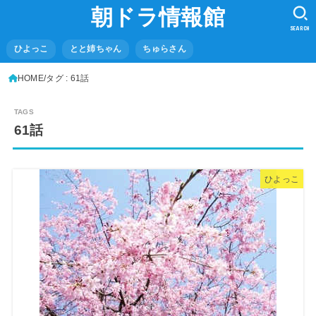
朝ドラ情報館
SEARCH
ひよっこ
とと姉ちゃん
ちゅらさん
HOME
タグ : 61話
61話
ひよっこ