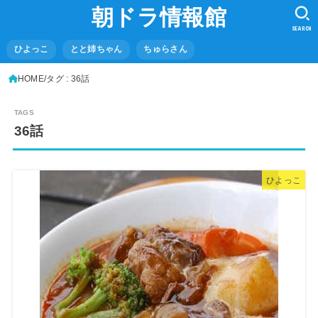
朝ドラ情報館
SEARCH
ひよっこ
とと姉ちゃん
ちゅらさん
HOME
タグ : 36話
36話
ひよっこ