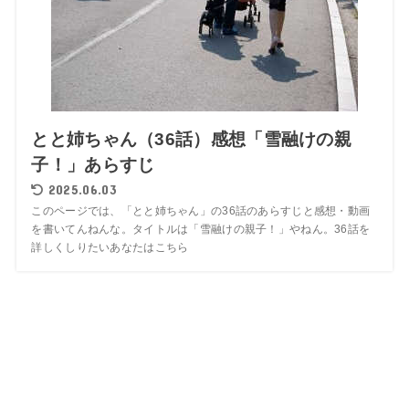
とと姉ちゃん（36話）感想「雪融けの親
子！」あらすじ
2025.06.03
このページでは、「とと姉ちゃん」の36話のあらすじと感想・動画
を書いてんねんな。タイトルは「雪融けの親子！」やねん。36話を
詳しくしりたいあなたはこちら