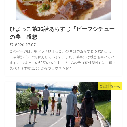
ひよっこ第36話あらすじ「ビーフシチュー
の夢」感想
2026.07.07
このページは、朝ドラ「ひよっこ」の36話のあらすじを吹き出し
（会話形式）でお伝えしています。また、後半には感想も書いてい
ます。 ひよっこの35話のあらすじで、みね子（有村架純）は、母・
美代子（木村佳乃）からブラウスをおく...
とと姉ちゃん