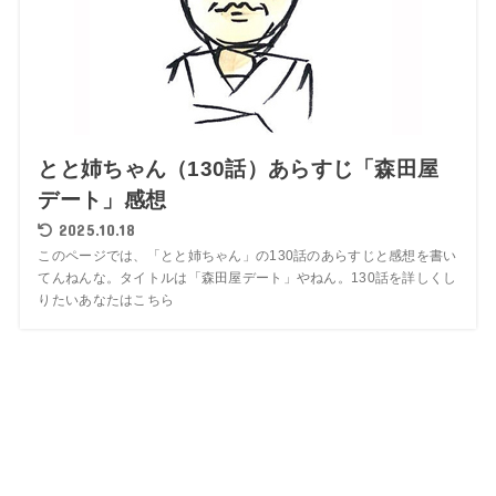
とと姉ちゃん（130話）あらすじ「森田屋
デート」感想
2025.10.18
このページでは、「とと姉ちゃん」の130話のあらすじと感想を書い
てんねんな。タイトルは「森田屋デート」やねん。130話を詳しくし
りたいあなたはこちら