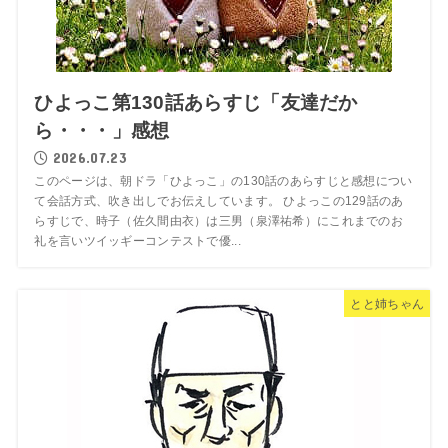
ひよっこ第130話あらすじ「友達だか
ら・・・」感想
2026.07.23
このページは、朝ドラ「ひよっこ」の130話のあらすじと感想につい
て会話方式、吹き出しでお伝えしています。 ひよっこの129話のあ
らすじで、時子（佐久間由衣）は三男（泉澤祐希）にこれまでのお
礼を言いツイッギーコンテストで優...
とと姉ちゃん