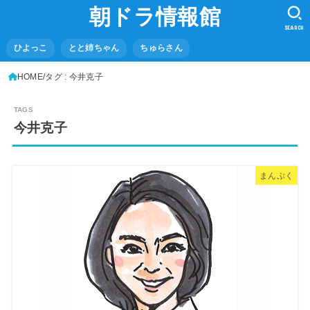
朝ドラ情報館
SEARCH
ひよっこ
とと姉ちゃん
ちゅらさん
HOME
タグ : 今井克子
今井克子
まんぷく