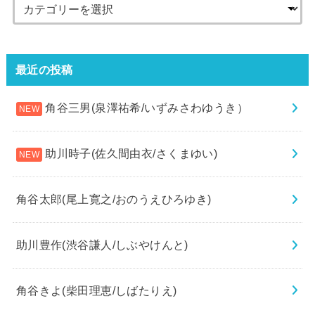
最近の投稿
角谷三男(泉澤祐希/いずみさわゆうき）
助川時子(佐久間由衣/さくまゆい)
角谷太郎(尾上寛之/おのうえひろゆき)
助川豊作(渋谷謙人/しぶやけんと)
角谷きよ(柴田理恵/しばたりえ)