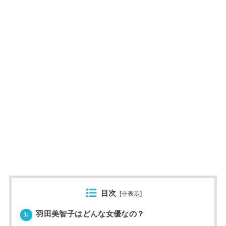
目次
[
非表示
]
羽田美智子はどんな女優なの？
1.