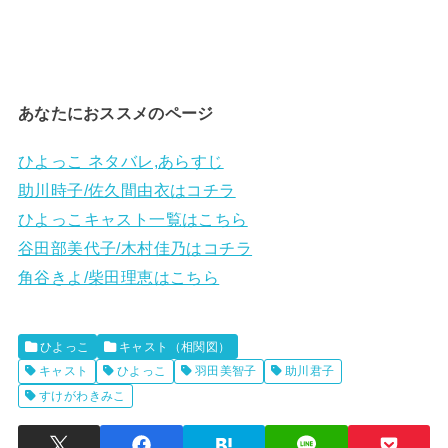
あなたにおススメのページ
ひよっこ ネタバレ,あらすじ
助川時子/佐久間由衣はコチラ
ひよっこキャスト一覧はこちら
谷田部美代子/木村佳乃はコチラ
角谷きよ/柴田理恵はこちら
ひよっこ
キャスト（相関図）
キャスト
ひよっこ
羽田美智子
助川君子
すけがわきみこ