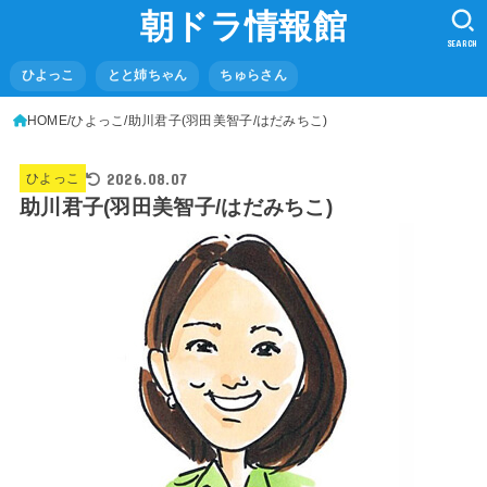
朝ドラ情報館
SEARCH
ひよっこ
とと姉ちゃん
ちゅらさん
HOME
ひよっこ
助川君子(羽田美智子/はだみちこ)
2026.08.07
ひよっこ
助川君子(羽田美智子/はだみちこ)