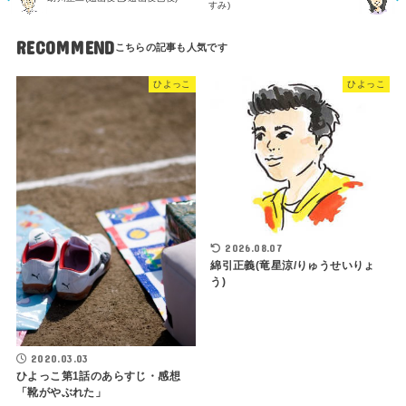
すみ)
RECOMMEND
ひよっこ
ひよっこ
2026.08.07
綿引正義(竜星涼/りゅうせいりょ
う)
2020.03.03
ひよっこ第1話のあらすじ・感想
「靴がやぶれた」