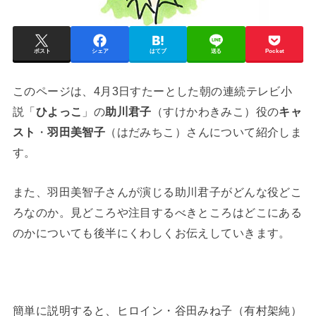
ポスト
シェア
はてブ
送る
Pocket
このページは、4月3日すたーとした朝の連続テレビ小
説「
ひよっこ
」の
助川君子
（すけかわきみこ）役の
キャ
スト
・
羽田美智子
（はだみちこ）さんについて紹介しま
す。
また、羽田美智子さんが演じる助川君子がどんな役どこ
ろなのか。見どころや注目するべきところはどこにある
のかについても後半にくわしくお伝えしていきます。
簡単に説明すると、ヒロイン・谷田みね子（有村架純）