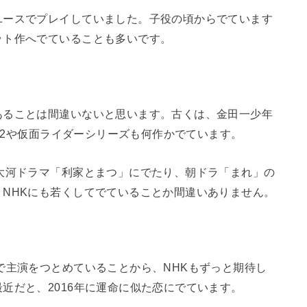
ユースでプレイしていました。子役の頃からでています
ット作へでていることも多いです。
あることは間違いないと思います。古くは、金田一少年
YS2や仮面ライダーシリーズも何作かでています。
大河ドラマ「利家とまつ」にでたり、朝ドラ「まれ」の
NHKにも若くしてでていることか間違いありません。
で主演をつとめていることから、NHKもずっと期待し
近だと、2016年に運命に似た恋にでています。