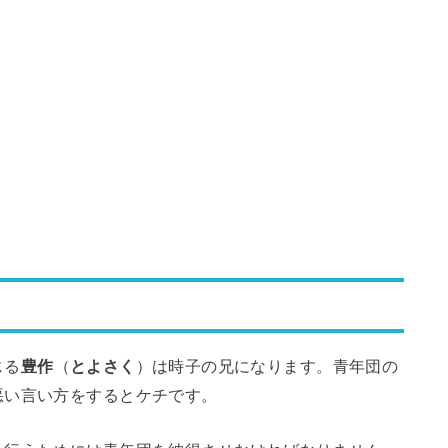
じる
豊作
（
とよさく
）は時子の兄になります。青年団の
悪い言い方をするとケチです。