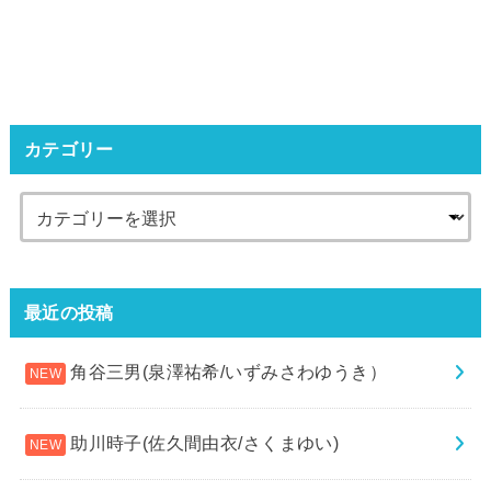
カテゴリー
最近の投稿
角谷三男(泉澤祐希/いずみさわゆうき）
助川時子(佐久間由衣/さくまゆい)