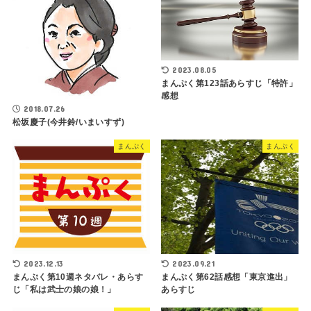
2023.08.05
まんぷく第123話あらすじ「特許」
感想
2018.07.26
松坂慶子(今井鈴/いまいすず)
まんぷく
まんぷく
2023.12.13
2023.09.21
まんぷく第10週ネタバレ・あらす
まんぷく第62話感想「東京進出」
じ「私は武士の娘の娘！」
あらすじ