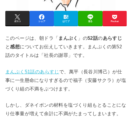
ポスト
シェア
はてブ
送る
Pocket
このページは、朝ドラ「
まんぷく
」の
52話
の
あらすじ
と
感想
についてお伝えしていきます。まんぷくの第52
話のタイトルは「社長の謝罪」です。
まんぷく51話のあらすじ
で、萬平（長谷川博己）が仕
事に一生懸命になりすぎるので福子（安藤サクラ）が塩
づくり組の不満をぶつけます。
しかし、ダネイボンの材料を塩づくり組もとることにな
り仕事量が増えて余計に不満がたまってしまいます。