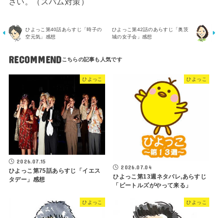
さい。（スパム対策）
ひよっこ第40話あらすじ「時子の
ひよっこ第42話のあらすじ「奥茨
空元気」感想
城の女子会」感想
RECOMMEND
ひよっこ
ひよっこ
2026.07.15
2026.07.04
ひよっこ第75話あらすじ「イエス
ひよっこ第13週ネタバレ,あらすじ
タデー」感想
「ビートルズがやって来る」
ひよっこ
ひよっこ