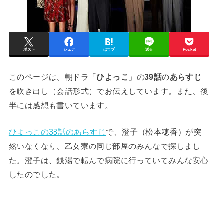
ポスト
シェア
はてブ
送る
Pocket
このページは、朝ドラ「
ひよっこ
」の
39話
の
あらすじ
を吹き出し（会話形式）でお伝えしています。また、後
半には感想も書いています。
ひよっこの38話のあらすじ
で、澄子（松本穂香）が突
然いなくなり、乙女寮の同じ部屋のみんなで探しまし
た。澄子は、銭湯で転んで病院に行っていてみんな安心
したのでした。