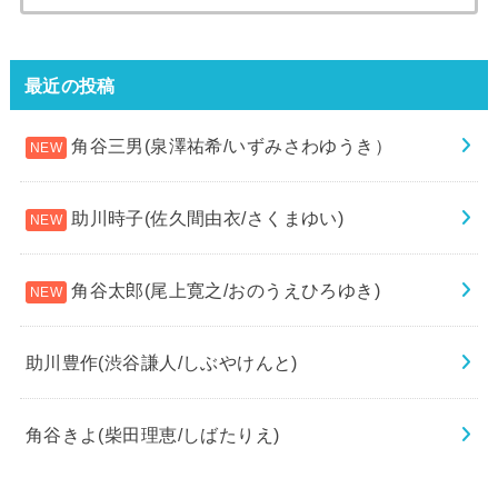
最近の投稿
角谷三男(泉澤祐希/いずみさわゆうき）
助川時子(佐久間由衣/さくまゆい)
角谷太郎(尾上寛之/おのうえひろゆき)
助川豊作(渋谷謙人/しぶやけんと)
角谷きよ(柴田理恵/しばたりえ)