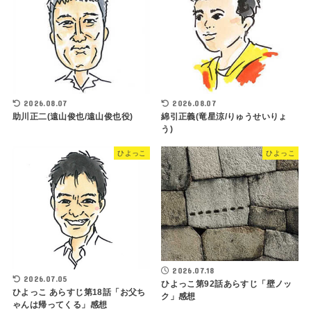
2026.08.07
2026.08.07
助川正二(遠山俊也/遠山俊也役)
綿引正義(竜星涼/りゅうせいりょ
う)
ひよっこ
ひよっこ
2026.07.18
2026.07.05
ひよっこ第92話あらすじ「壁ノッ
ひよっこ あらすじ第18話「お父ち
ク」感想
ゃんは帰ってくる」感想