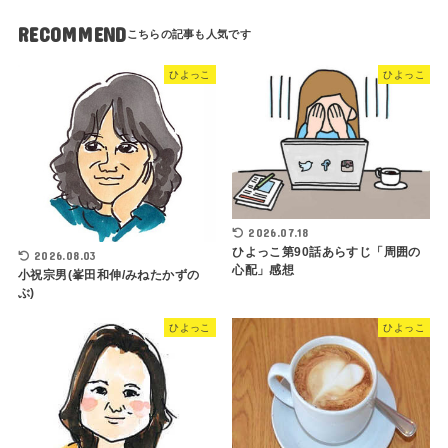
RECOMMEND
ひよっこ
ひよっこ
2026.07.18
ひよっこ第90話あらすじ「周囲の
2026.08.03
心配」感想
小祝宗男(峯田和伸/みねたかずの
ぶ)
ひよっこ
ひよっこ