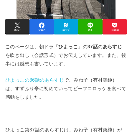
ポスト
シェア
はてブ
送る
Pocket
このページは、朝ドラ「
ひよっこ
」の
37話
の
あらすじ
を吹き出し（会話形式）でお伝えしています。また、後
半には感想も書いています。
ひよっこの36話のあらすじ
で、みね子（有村架純）
は、すずふり亭に初めていってビーフコロッケを食べて
感動をしました。
ひよっこ第37話のあらすじは、みね子（有村架純）が