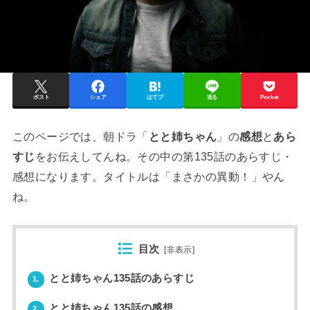
ポスト
シェア
はてブ
送る
Pocket
このページでは、朝ドラ「
とと姉ちゃん
」の
感想
と
あら
すじ
をお伝えしてんね。その中の第135話のあらすじ・
感想になります。タイトルは「まさかの異動！」やん
ね。
目次
[
非表示
]
とと姉ちゃん135話のあらすじ
1.
とと姉ちゃん135話の感想
2.