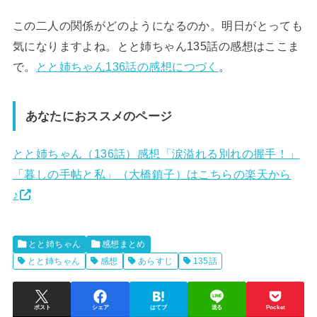
この二人の関係がどのようになるのか。明日がとっても
気になりますよね。とと姉ちゃん135話の感想はここま
で。
とと姉ちゃん136話の感想につづく
。
あなたにおススメのページ
とと姉ちゃん（136話）感想「涙溢れる別れの握手！」
「暮しの手帖と私」（大橋鎮子）はこちらの楽天から
♪
とと姉ちゃん
感想まとめ
とと姉ちゃん
感想
あらすじ
135話
ポスト
シェア
はてブ
送る
Pocket