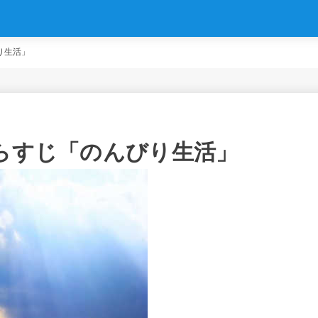
り生活」
あらすじ「のんびり生活」