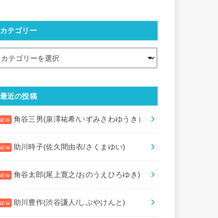
カテゴリー
最近の投稿
角谷三男(泉澤祐希/いずみさわゆうき）
助川時子(佐久間由衣/さくまゆい)
角谷太郎(尾上寛之/おのうえひろゆき)
助川豊作(渋谷謙人/しぶやけんと)