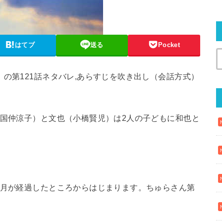
はてブ
送る
Pocket
」の第121話ネタバレ,あらすじを吹き出し（会話方式）
国仲涼子）と文也（小橋賢児）は2人の子どもに和也と
ヶ月が経過したところからはじまります。ちゅらさん第