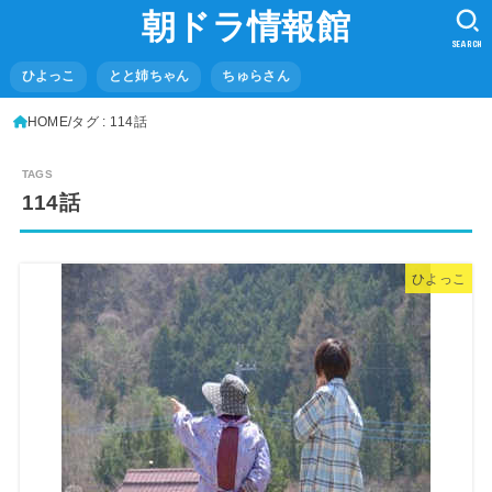
朝ドラ情報館
SEARCH
ひよっこ
とと姉ちゃん
ちゅらさん
HOME
タグ : 114話
114話
ひよっこ