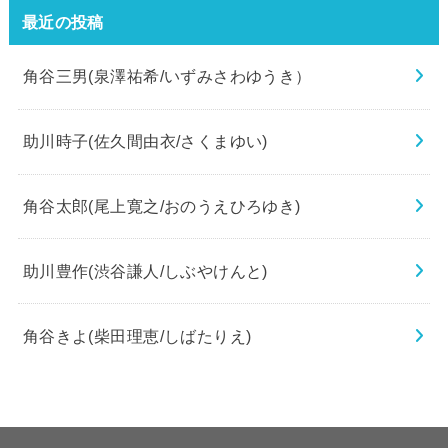
最近の投稿
角谷三男(泉澤祐希/いずみさわゆうき）
助川時子(佐久間由衣/さくまゆい)
角谷太郎(尾上寛之/おのうえひろゆき)
助川豊作(渋谷謙人/しぶやけんと)
角谷きよ(柴田理恵/しばたりえ)