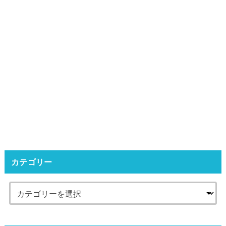
カテゴリー