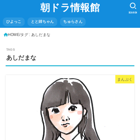
朝ドラ情報館
SEARCH
ひよっこ
とと姉ちゃん
ちゅらさん
HOME
タグ : あしだまな
あしだまな
まんぷく