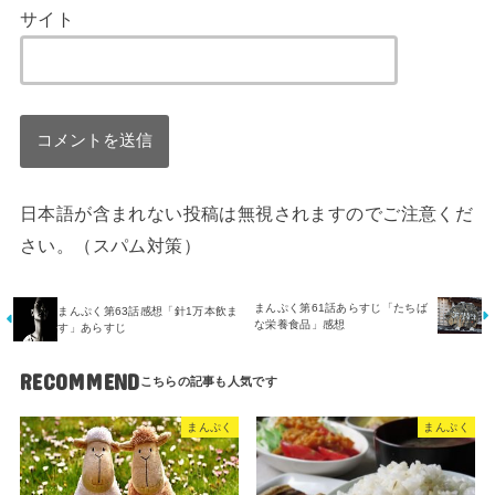
サイト
日本語が含まれない投稿は無視されますのでご注意くだ
さい。（スパム対策）
まんぷく第61話あらすじ「たちば
まんぷく第63話感想「針1万本飲ま
な栄養食品」感想
す」あらすじ
RECOMMEND
まんぷく
まんぷく