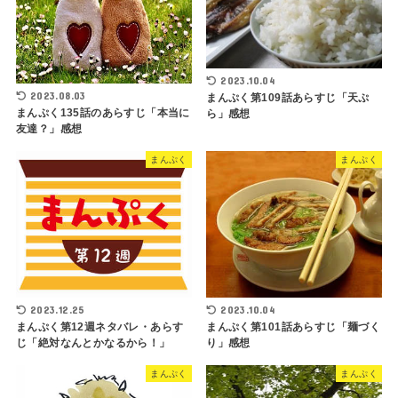
2023.10.04
2023.08.03
まんぷく第109話あらすじ「天ぷ
まんぷく135話のあらすじ「本当に
ら」感想
友達？」感想
まんぷく
まんぷく
2023.12.25
2023.10.04
まんぷく第12週ネタバレ・あらす
まんぷく第101話あらすじ「麺づく
じ「絶対なんとかなるから！」
り」感想
まんぷく
まんぷく