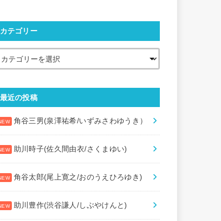
カテゴリー
最近の投稿
角谷三男(泉澤祐希/いずみさわゆうき）
助川時子(佐久間由衣/さくまゆい)
角谷太郎(尾上寛之/おのうえひろゆき)
助川豊作(渋谷謙人/しぶやけんと)