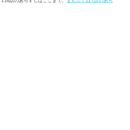
116話のあらすじはここまで。
まんぷく117話のあら