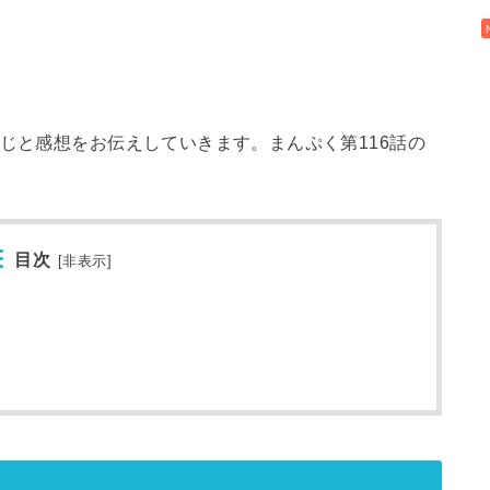
すじと感想をお伝えしていきます。まんぷく第116話の
目次
[
非表示
]