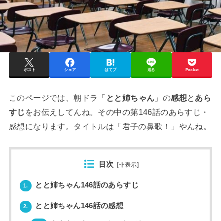
ポスト
シェア
はてブ
送る
Pocket
このページでは、朝ドラ「
とと姉ちゃん
」の
感想
と
あら
すじ
をお伝えしてんね。その中の第146話のあらすじ・
感想になります。タイトルは「君子の鼻歌！」やんね。
目次
[
非表示
]
とと姉ちゃん146話のあらすじ
1.
とと姉ちゃん146話の感想
2.