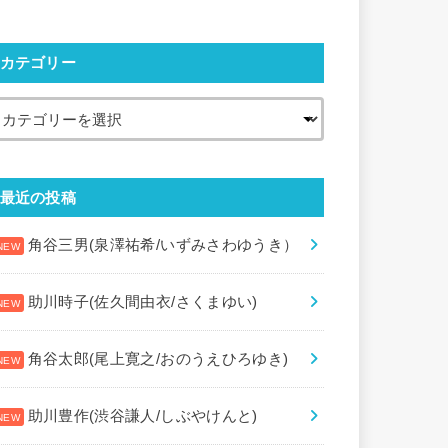
カテゴリー
最近の投稿
角谷三男(泉澤祐希/いずみさわゆうき）
助川時子(佐久間由衣/さくまゆい)
角谷太郎(尾上寛之/おのうえひろゆき)
助川豊作(渋谷謙人/しぶやけんと)