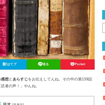
はてブ
送る
Pocket
の
感想
と
あらすじ
をお伝えしてんね。その中の第139話
「読者の声！」やんね。
目次
[
非表示
]