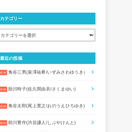
カテゴリー
最近の投稿
角谷三男(泉澤祐希/いずみさわゆうき）
助川時子(佐久間由衣/さくまゆい)
角谷太郎(尾上寛之/おのうえひろゆき)
助川豊作(渋谷謙人/しぶやけんと)