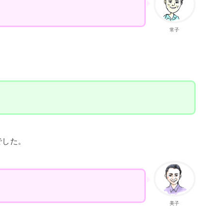
常子
でした。
美子