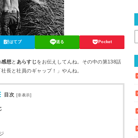
はてブ
送る
Pocket
の
感想
と
あらすじ
をお伝えしてんね。その中の第138話
「社長と社員のギャップ！」やんね。
目次
[
非表示
]
じ
ジ