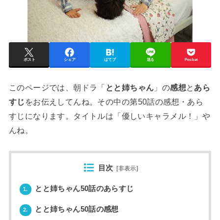
ポスト
シェア
はてブ
送る
Pocket
このページでは、朝ドラ「
とと姉ちゃん
」の
感想
と
あら
すじ
をお伝えしてんね。その中の第50話の感想・あら
すじになります。タイトルは「優しいキャラメル！」や
んね。
目次
[
非表示
]
とと姉ちゃん50話のあらすじ
1.
とと姉ちゃん50話の感想
2.