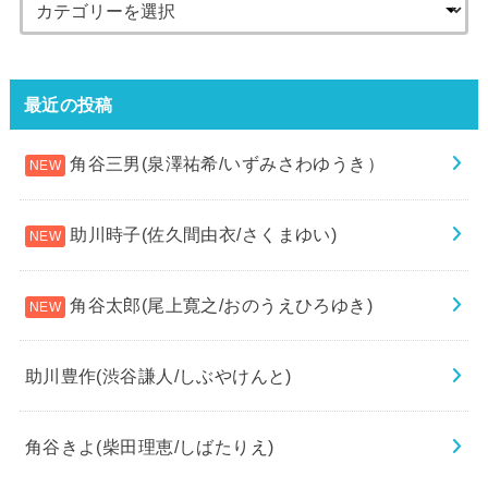
最近の投稿
角谷三男(泉澤祐希/いずみさわゆうき）
助川時子(佐久間由衣/さくまゆい)
角谷太郎(尾上寛之/おのうえひろゆき)
助川豊作(渋谷謙人/しぶやけんと)
角谷きよ(柴田理恵/しばたりえ)