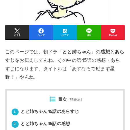
ポスト
シェア
はてブ
送る
Pocket
このページでは、朝ドラ「
とと姉ちゃん
」の
感想
と
あら
すじ
をお伝えしてんね。その中の第45話の感想・あら
すじになります。タイトルは「あすなろで励ます星
野！」やんね。
目次
[
非表示
]
とと姉ちゃん45話のあらすじ
1.
とと姉ちゃん45話の感想
2.